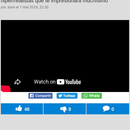
hiperrrealistas que te impresionará muchísimo
por Javiv el 7 mar 2019, 22:30
46
8
0