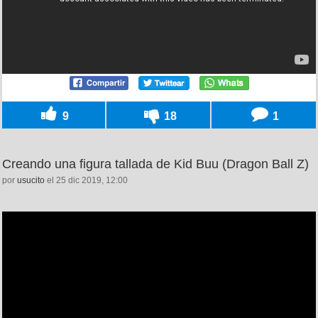
9
18
1
Creando una figura tallada de Kid Buu (Dragon Ball Z)
por
usucito
el 25 dic 2019, 12:00