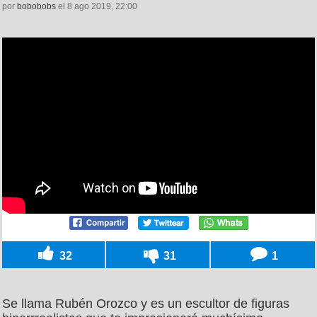
por
bobobobs
el 8 ago 2019, 22:00
32
31
1
Se llama Rubén Orozco y es un escultor de figuras