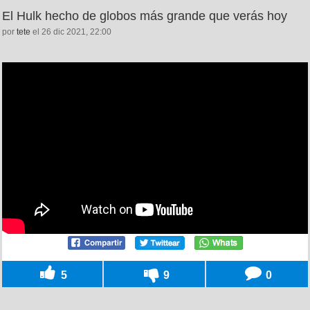
El Hulk hecho de globos más grande que verás hoy
por
tete
el 26 dic 2021, 22:00
5
9
0