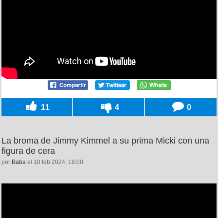
11
4
0
La broma de Jimmy Kimmel a su prima Micki con una
figura de cera
por
Baba
el 10 feb 2024, 18:00