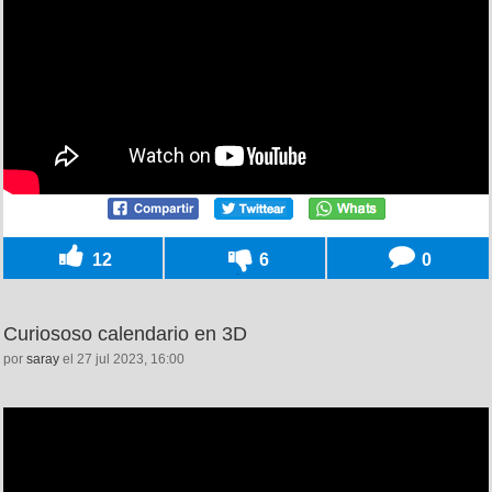
12
6
0
Curiososo calendario en 3D
por
saray
el 27 jul 2023, 16:00