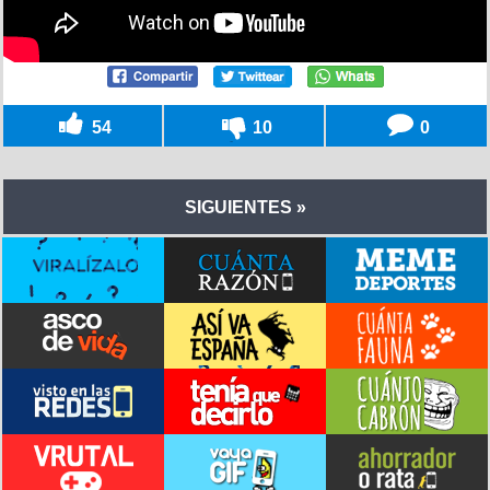
54
10
0
SIGUIENTES »