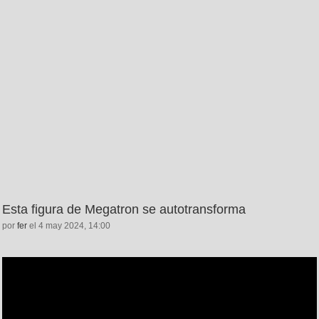
Esta figura de Megatron se autotransforma
por
fer
el 4 may 2024, 14:00