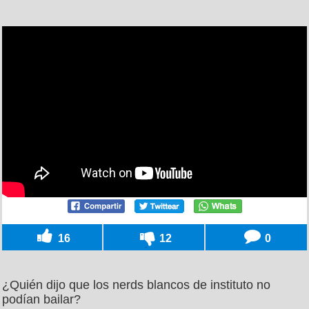
16
12
0
¿Quién dijo que los nerds blancos de instituto no
podían bailar?