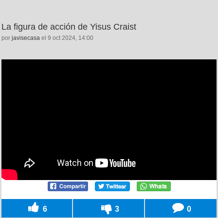
La figura de acción de Yisus Craist
por
javisecasa
el 9 oct 2024, 14:00
6
3
0