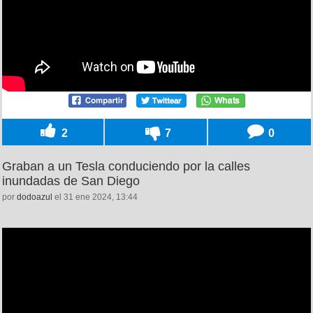
2
7
0
Graban a un Tesla conduciendo por la calles
inundadas de San Diego
por
dodoazul
el 31 ene 2024, 13:44