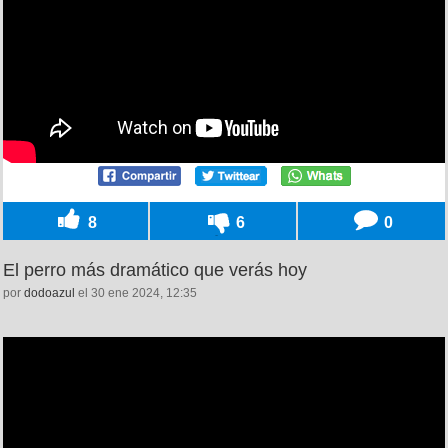
8
6
0
El perro más dramático que verás hoy
por
dodoazul
el 30 ene 2024, 12:35