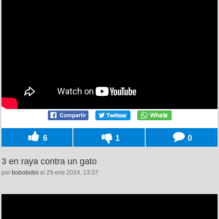
6
1
0
3 en raya contra un gato
por
bobobobs
el 29 ene 2024, 13:37