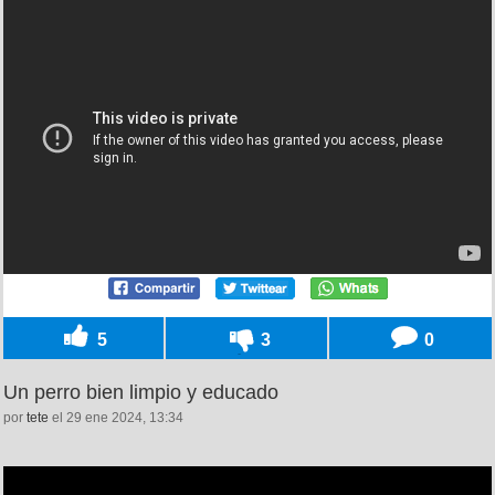
5
3
0
Un perro bien limpio y educado
por
tete
el 29 ene 2024, 13:34