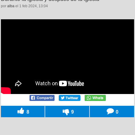
por
alba
el 1 feb 2024, 13:04
8
9
0