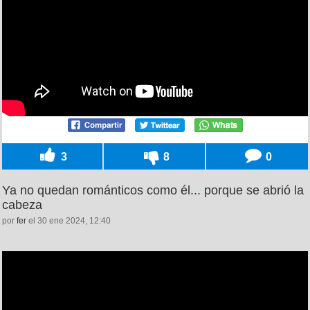
3
8
0
Ya no quedan románticos como él... porque se abrió la
cabeza
por
fer
el 30 ene 2024, 12:40