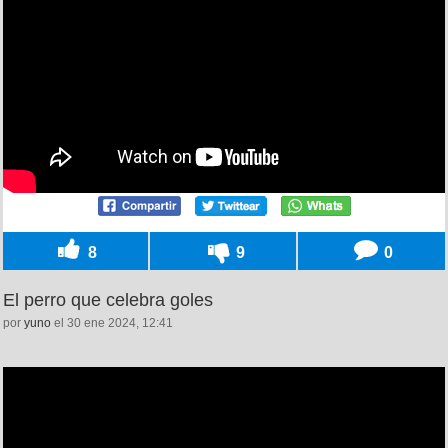
8
9
0
El perro que celebra goles
por
yuno
el 30 ene 2024, 12:41