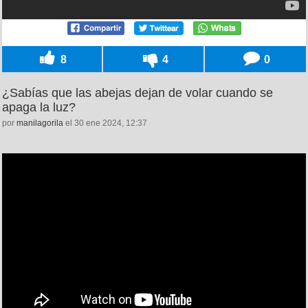
8
4
0
¿Sabías que las abejas dejan de volar cuando se
apaga la luz?
por
manilagorila
el 30 ene 2024, 12:37