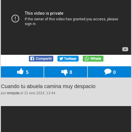
5
8
0
Cuando tu abuela camina muy despacio
por
errejota
el 31 ene 2024, 13:44