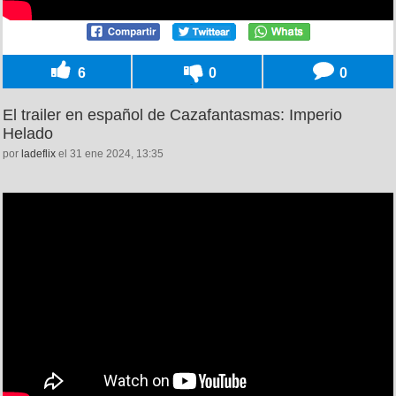
6
0
0
El trailer en español de Cazafantasmas: Imperio
Helado
por
ladeflix
el 31 ene 2024, 13:35