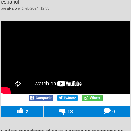
español
por
alvaro
el 1 feb 2024, 12:55
2
13
0