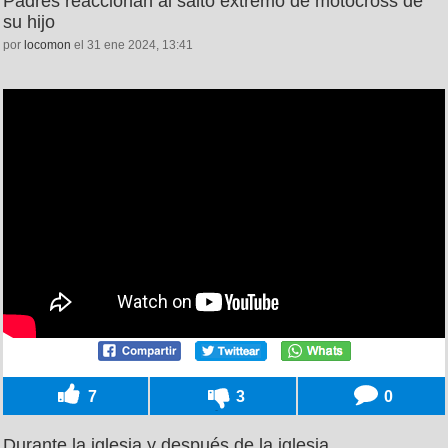
Padres reaccionan al salto extremo de motocross de
su hijo
por
locomon
el 31 ene 2024, 13:41
7
3
0
Durante la iglesia y después de la iglesia