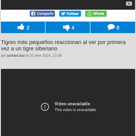
2
4
0
Tigres más pequeños reaccionan al ver por primera
vez a un tigre siberiano
por
javisecasa
el 31 ene 2024, 13:46