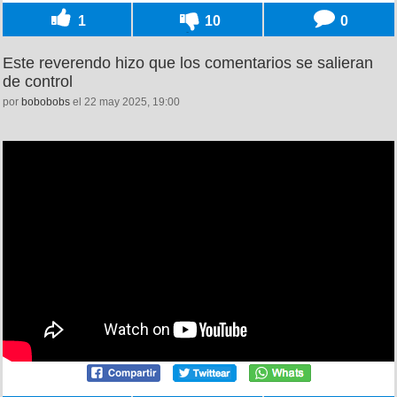
1
10
0
Este reverendo hizo que los comentarios se salieran
de control
por
bobobobs
el 22 may 2025, 19:00