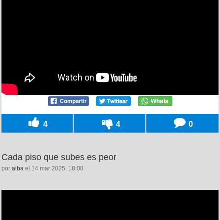
4
4
0
Cada piso que subes es peor
por
alba
el 14 mar 2025, 18:00