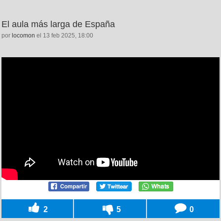
El aula más larga de España
por
locomon
el 13 feb 2025, 18:00
2
5
0