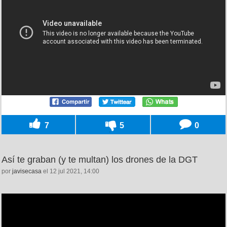
7
5
0
Así te graban (y te multan) los drones de la DGT
por
javisecasa
el 12 jul 2021, 14:00