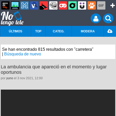
ÚLTIMOS
TOP
CATEG.
MODERA
Se han encontrado 815 resultados con "carretera"
|
Búsqueda de nuevo
La ambulancia que apareció en el momento y lugar
oportunos
por
yuno
el 3 nov 2021, 12:00