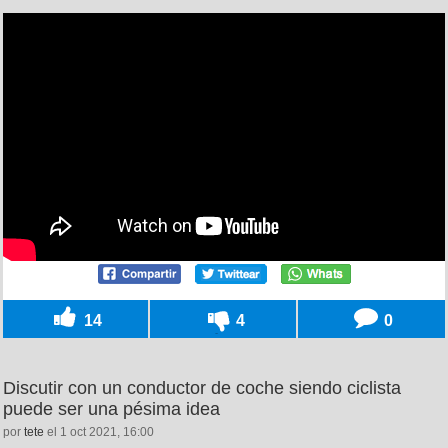
14
4
0
Discutir con un conductor de coche siendo ciclista
puede ser una pésima idea
por
tete
el 1 oct 2021, 16:00