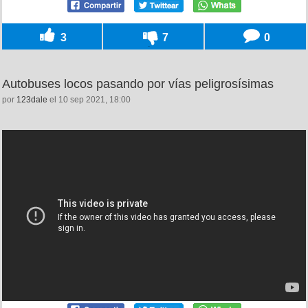
3
7
0
Autobuses locos pasando por vías peligrosísimas
por
123dale
el 10 sep 2021, 18:00