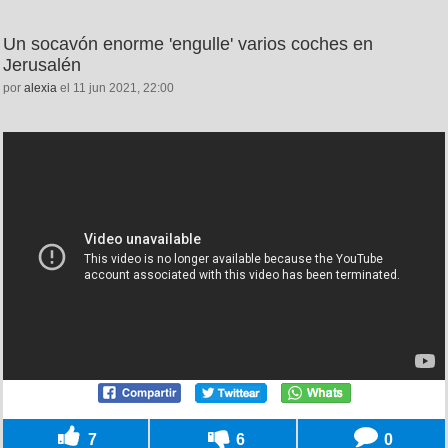
Un socavón enorme 'engulle' varios coches en
Jerusalén
por
alexia
el 11 jun 2021, 22:00
7
6
0