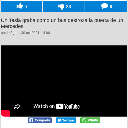
7
33
0
Un Tesla graba como un bus destroza la puerta de un
Mercedes
por
jm8gp
el 30 oct 2021, 14:00