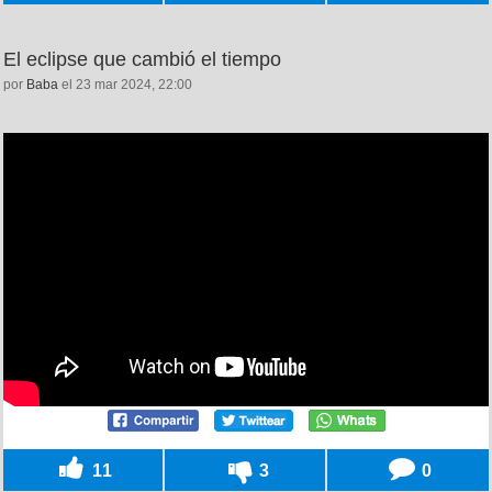
El eclipse que cambió el tiempo
por
Baba
el 23 mar 2024, 22:00
11
3
0