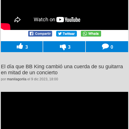
3
3
0
El día que BB King cambió una cuerda de su guitarra
en mitad de un concierto
por
manilagorila
el 9 dic 2023, 18:00