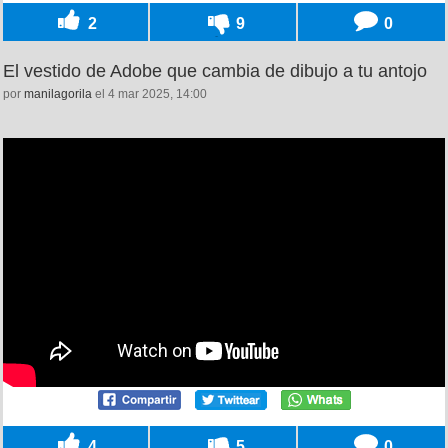
2
9
0
El vestido de Adobe que cambia de dibujo a tu antojo
por
manilagorila
el 4 mar 2025, 14:00
4
5
0