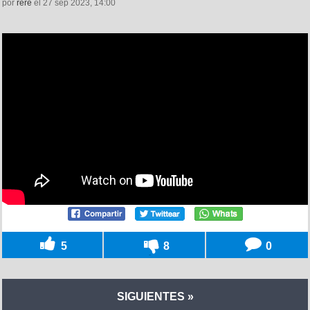
por
rere
el 27 sep 2023, 14:00
5
8
0
SIGUIENTES »