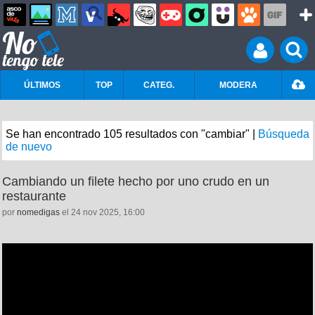
ÚLTIMOS
TOP
CATEG.
MODERA
Se han encontrado 105 resultados con "cambiar" |
Búsqueda
de nuevo
Cambiando un filete hecho por uno crudo en un
restaurante
por
nomedigas
el 24 nov 2025, 16:00