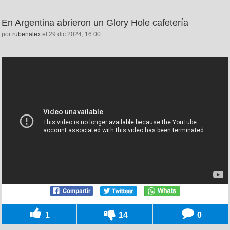
En Argentina abrieron un Glory Hole cafetería
por
rubenalex
el 29 dic 2024, 16:00
1
14
0