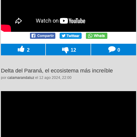
2
12
0
Delta del Paraná, el ecosistema más increíble
por
calamarandaluz
el 12 ago 2024, 22:00