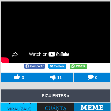
3
11
0
SIGUIENTES »