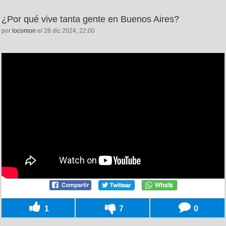
¿Por qué vive tanta gente en Buenos Aires?
por
locomon
el 28 dic 2024, 22:00
1
7
0