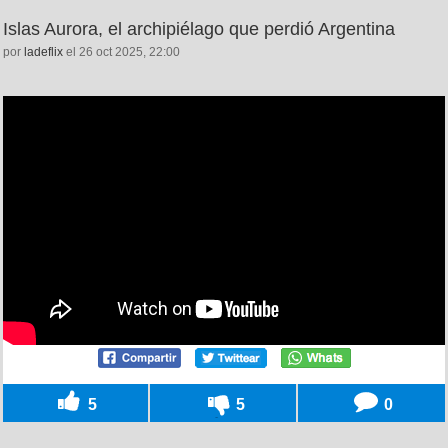
Islas Aurora, el archipiélago que perdió Argentina
por
ladeflix
el 26 oct 2025, 22:00
5
5
0