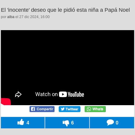
El 'inocente' deseo que le pidió esta niña a Papá Noel
por
alba
el 27 dic 2024, 16:00
4
6
0