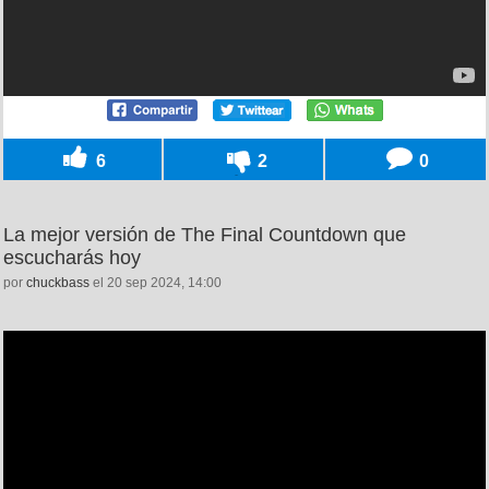
6
2
0
La mejor versión de The Final Countdown que
escucharás hoy
por
chuckbass
el 20 sep 2024, 14:00