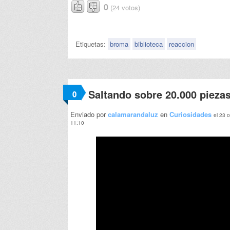
0
(24 votos)
Etiquetas:
broma
biblioteca
reaccion
Saltando sobre 20.000 pieza
0
Enviado por
calamarandaluz
en
Curiosidades
el 23 
11:10