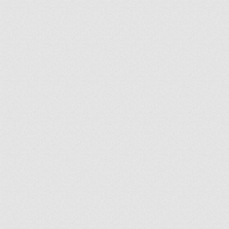
ir
artir
+
lr