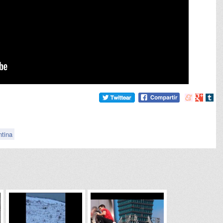
Compartir
Compart
Comp
en
en
en
meneame
Google
tumb
ntina