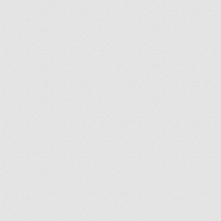
ir
artir
+
lr