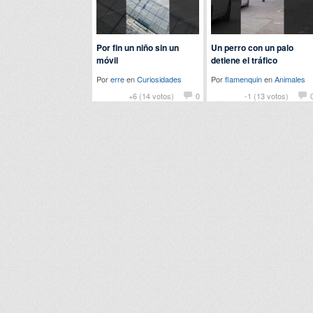
Por fin un niño sin un
Un perro con un palo
móvil
detiene el tráfico
Por
erre
en
Curiosidades
Por
flamenquin
en
Animales
+6 (14 votos)
0
-1 (13 votos)