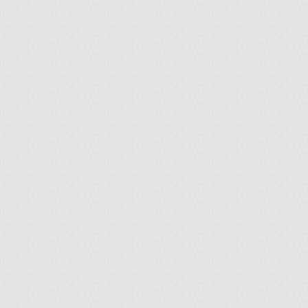
ir
artir
+
lr