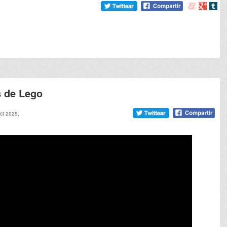
Compartir
Compart
Comp
en
en
en
meneame
Google
tumb
s de Lego
oct 2025,