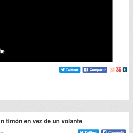
Compartir
Compart
Comp
en
en
en
meneame
Google
tumb
n timón en vez de un volante
:31