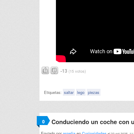
-13
(15 votos)
Etiquetas:
saltar
lego
piezas
Conduciendo un coche con u
0
Enviado por
argelia
en
Curiosidades
el 22 oct 2025, 11