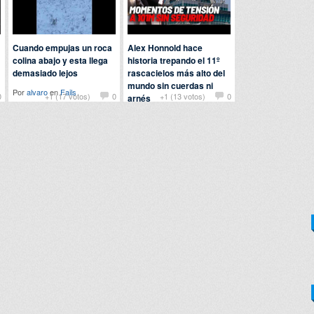
Cuando empujas un roca
Alex Honnold hace
colina abajo y esta llega
historia trepando el 11º
demasiado lejos
rascacielos más alto del
mundo sin cuerdas ni
Por
alvaro
en
Fails
0
+1 (17 votos)
0
+1 (13 votos)
0
arnés
Por
patatabrava
en
Curiosidades