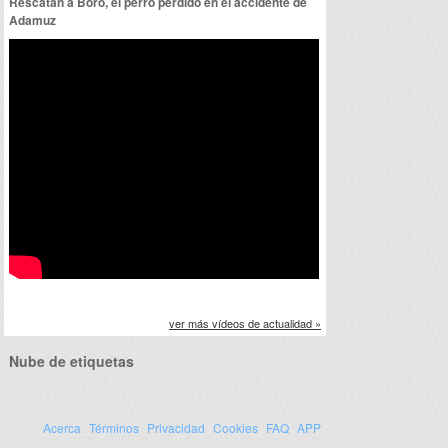
Rescatan a Boro, el perro perdido en el accidente de
Adamuz
ver más vídeos de actualidad »
Nube de etiquetas
Acerca
Términos
Privacidad
Cookies
FAQ
APP