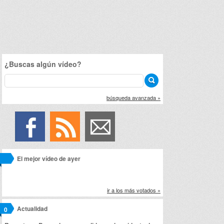
¿Buscas algún vídeo?
búsqueda avanzada »
El mejor vídeo de ayer
ir a los más votados »
Actualidad
0