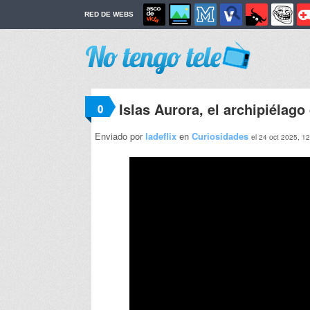
RED DE WEBS
Islas Aurora, el archipiélag
0
Enviado por
ladeflix
en
Curiosidades
el 24 oct 2025, 1