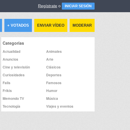
Regístrate
o
INICIAR SESIÓN
+ VOTADOS
ENVIAR VÍDEO
MODERAR
Categorías
Actualidad
Animales
Anuncios
Arte
Cine y televisión
Clásicos
Curiosidades
Deportes
Fails
Famosos
Frikis
Humor
Memondo TV
Música
Tecnología
Viajes y eventos