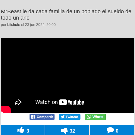
MrBeast le da cada familia de un poblado el sueldo de
todo un año
por
bitchute
el 23 jun 2024, 20:00
3
32
0