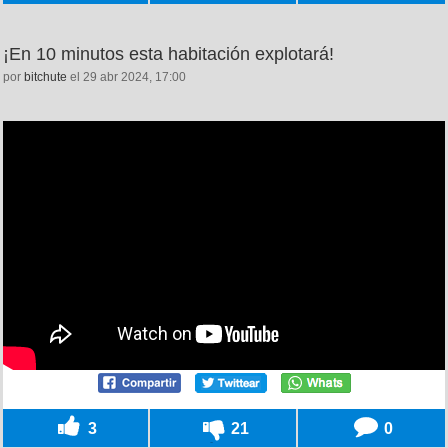
¡En 10 minutos esta habitación explotará!
por
bitchute
el 29 abr 2024, 17:00
3
21
0