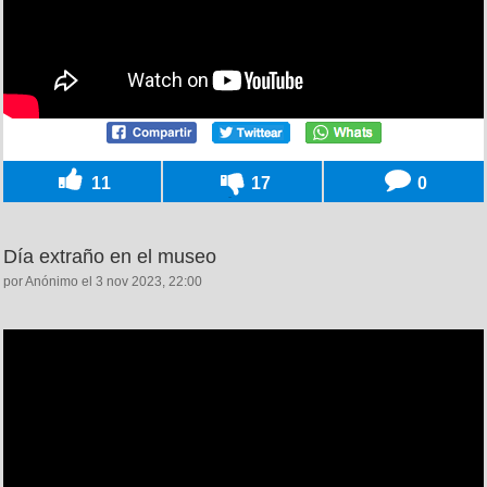
11
17
0
Día extraño en el museo
por Anónimo el 3 nov 2023, 22:00