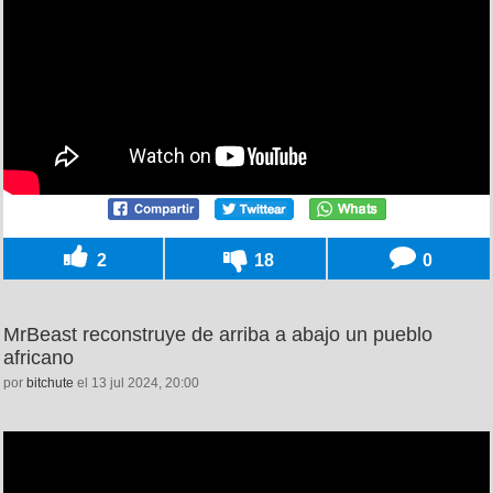
2
18
0
MrBeast reconstruye de arriba a abajo un pueblo
africano
por
bitchute
el 13 jul 2024, 20:00