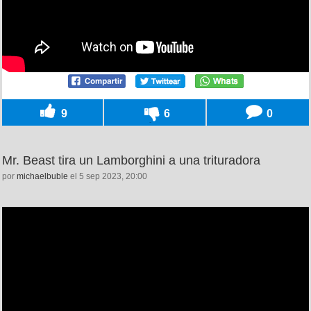
9
6
0
Mr. Beast tira un Lamborghini a una trituradora
por
michaelbuble
el 5 sep 2023, 20:00