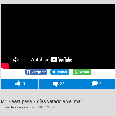
3
23
0
Mr. Beast pasa 7 días varado en el mar
por
michaelbuble
el 8 ago 2023, 22:00