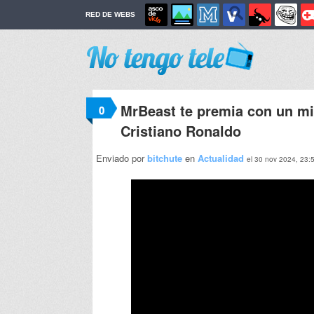
RED DE WEBS
MrBeast te premia con un mil
0
Cristiano Ronaldo
Enviado por
bitchute
en
Actualidad
el 30 nov 2024, 23: