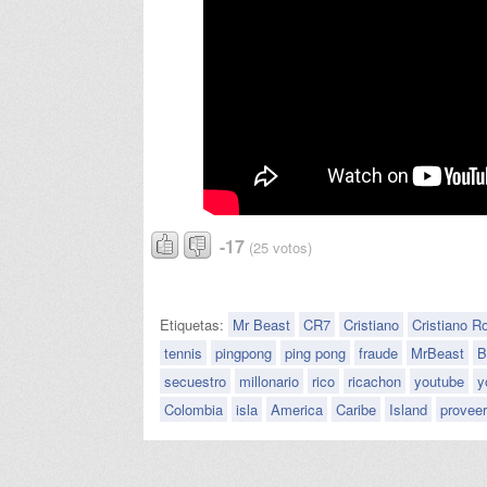
-17
(25 votos)
Etiquetas:
Mr Beast
CR7
Cristiano
Cristiano R
tennis
pingpong
ping pong
fraude
MrBeast
B
secuestro
millonario
rico
ricachon
youtube
y
Colombia
isla
America
Caribe
Island
proveer