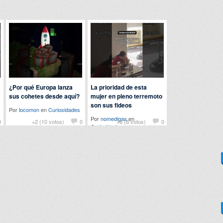
¿Por qué Europa lanza
La prioridad de esta
sus cohetes desde aquí?
mujer en pleno terremoto
son sus fideos
Por
locomon
en
Curiosidades
Por
nomedigas
en
0
+2 (10 votos)
0
+8 (8 votos)
0
Curiosidades