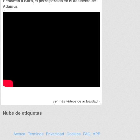
Rescatan a Boro, el perro perdido en el accidente de
Adamuz
ver más vídeos de actualidad »
Nube de etiquetas
Acerca
Términos
Privacidad
Cookies
FAQ
APP