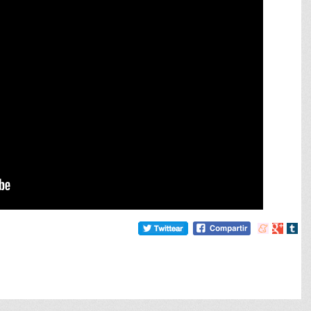
Compartir
Compart
Comp
en
en
en
meneame
Google
tumb