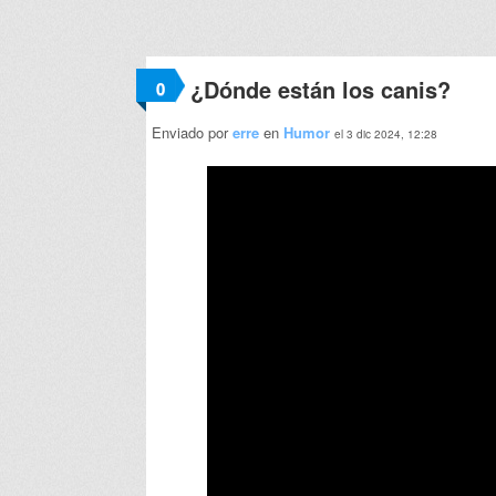
¿Dónde están los canis?
0
Enviado por
erre
en
Humor
el 3 dic 2024, 12:28