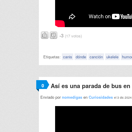
-3
(17 votos)
Etiquetas:
canis
dónde
canción
ukelele
humo
Así es una parada de bus en
0
Enviado por
nomedigas
en
Curiosidades
el 3 dic 2024