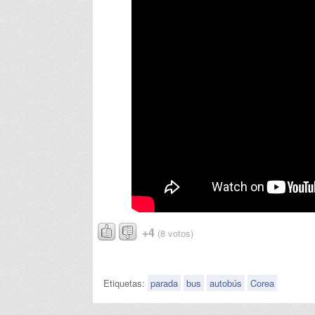
+4
(8 votos)
Etiquetas:
parada
bus
autobús
Corea