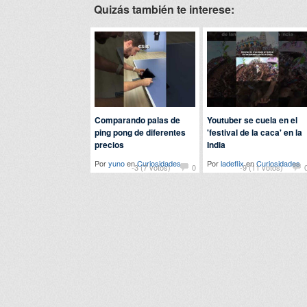
Quizás también te interese:
Comparando palas de
Youtuber se cuela en el
ping pong de diferentes
'festival de la caca' en la
precios
India
Por
yuno
en
Curiosidades
Por
ladeflix
en
Curiosidades
-3 (7 votos)
0
-9 (11 votos)