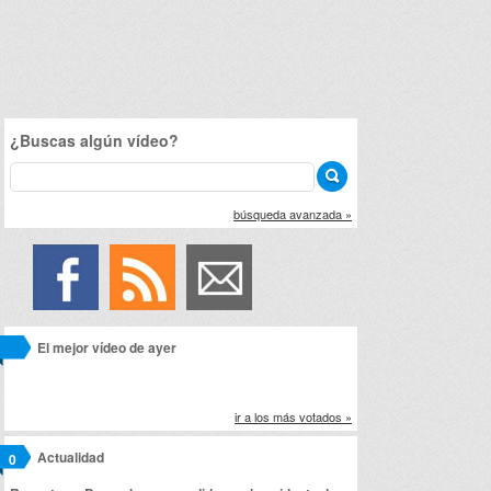
¿Buscas algún vídeo?
búsqueda avanzada »
El mejor vídeo de ayer
ir a los más votados »
Actualidad
0