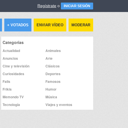
Regístrate
o
INICIAR SESIÓN
+ VOTADOS
ENVIAR VÍDEO
MODERAR
Categorías
Actualidad
Animales
Anuncios
Arte
Cine y televisión
Clásicos
Curiosidades
Deportes
Fails
Famosos
Frikis
Humor
Memondo TV
Música
Tecnología
Viajes y eventos