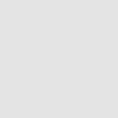
ir
artir
+
lr