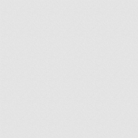
ir
artir
+
lr