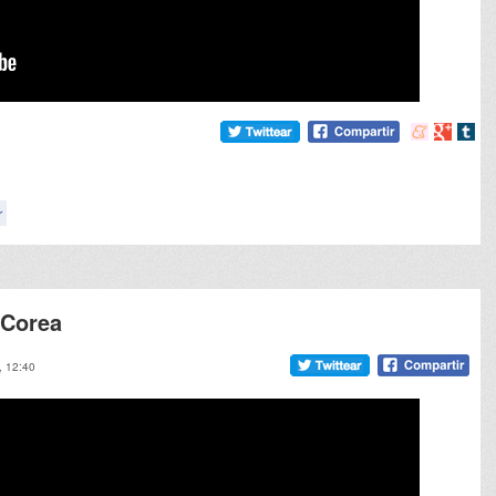
Compartir
Compart
Comp
en
en
en
meneame
Google
tumb
r
 Corea
, 12:40