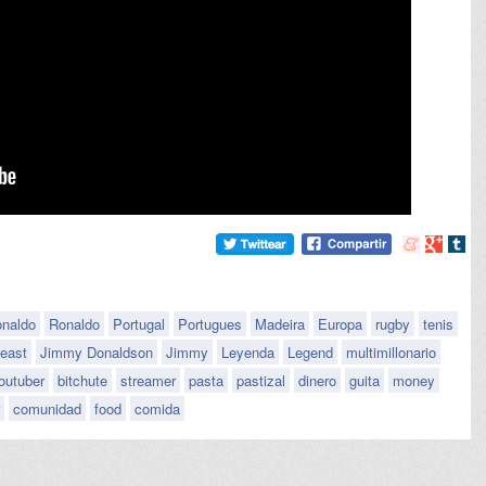
Compartir
Compart
Comp
en
en
en
meneame
Google
tumb
onaldo
Ronaldo
Portugal
Portugues
Madeira
Europa
rugby
tenis
east
Jimmy Donaldson
Jimmy
Leyenda
Legend
multimillonario
outuber
bitchute
streamer
pasta
pastizal
dinero
guita
money
comunidad
food
comida