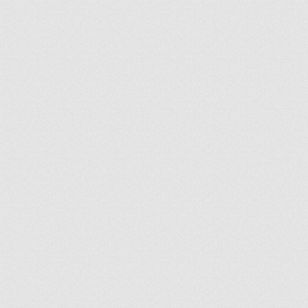
ir
artir
+
lr