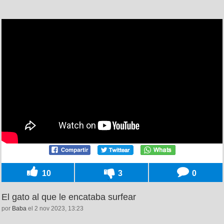
10
3
0
El gato al que le encataba surfear
por
Baba
el 2 nov 2023, 13:23