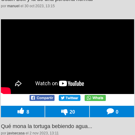
por
manuel
el 30 oct 2023, 13:15
8
20
0
Qué mona la tortuga bebiendo agua...
por
javisecasa
el 2 nov 2023, 13:11