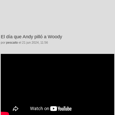
El día que Andy pilló a Woody
por
pescaito
el 21 jun 2024, 11:56