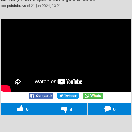
por
patatabrava
el 21 jun 2024, 13:21
6
8
0