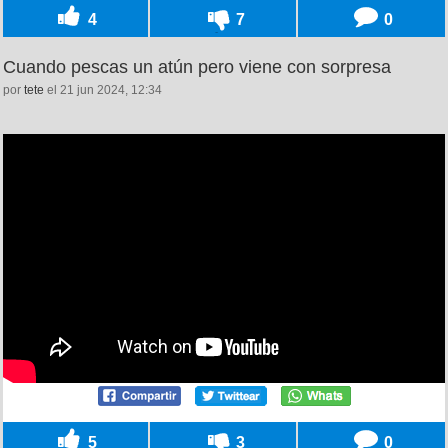
4
7
0
Cuando pescas un atún pero viene con sorpresa
por
tete
el 21 jun 2024, 12:34
5
3
0