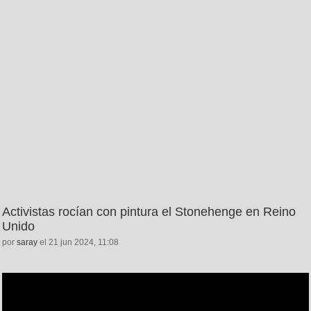
Activistas rocían con pintura el Stonehenge en Reino
Unido
por
saray
el 21 jun 2024, 11:08