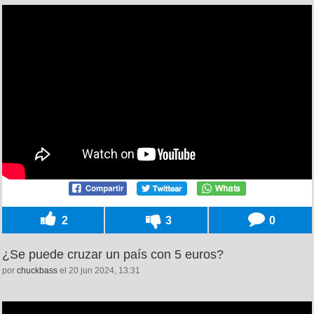
2
3
0
¿Se puede cruzar un país con 5 euros?
por
chuckbass
el 20 jun 2024, 13:31