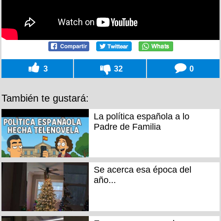
3
32
0
También te gustará:
La política española a lo
Padre de Familia
Se acerca esa época del
año...