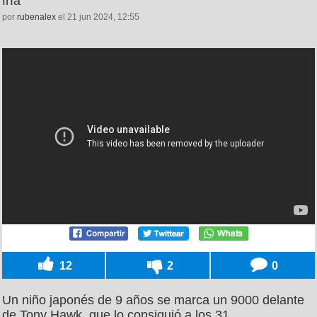
fría
por
rubenalex
el 21 jun 2024, 12:55
12
2
0
Un niño japonés de 9 años se marca un 9000 delante
de Tony Hawk, que lo consiguió a los 31