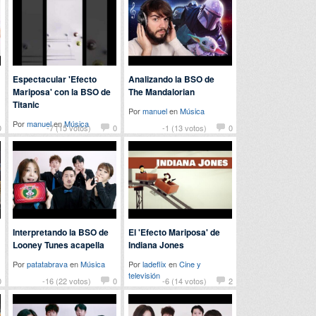
Espectacular 'Efecto
Analizando la BSO de
Mariposa' con la BSO de
The Mandalorian
Titanic
Por
manuel
en
Música
Por
manuel
en
Música
0
-7 (15 votos)
0
-1 (13 votos)
0
Interpretando la BSO de
El 'Efecto Mariposa' de
Looney Tunes acapella
Indiana Jones
Por
patatabrava
en
Música
Por
ladeflix
en
Cine y
televisión
0
-16 (22 votos)
0
-6 (14 votos)
2