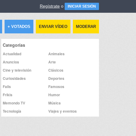
Regístrate
o
INICIAR SESIÓN
+ VOTADOS
ENVIAR VÍDEO
MODERAR
Categorías
Actualidad
Animales
Anuncios
Arte
Cine y televisión
Clásicos
Curiosidades
Deportes
Fails
Famosos
Frikis
Humor
Memondo TV
Música
Tecnología
Viajes y eventos