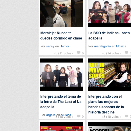
Moraleja: Nunca te
La BSO de Indiana Jones
quedes dormido en clase
acapella
Por
saray
en
Humor
Por
manilagorila
en
Música
-3 (11 votos)
0
-6 (14 votos)
Interpretando el tema de
Interpretando con el
la intro de The Last of Us
piano las mejores
acapella
bandas sonoras de la
historia del cine
Por
argelia
en
Música
-8 (18 votos)
0
+8 (10 votos)
Por
locomon
en
Música