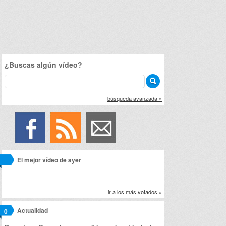
¿Buscas algún vídeo?
búsqueda avanzada »
El mejor vídeo de ayer
ir a los más votados »
Actualidad
0