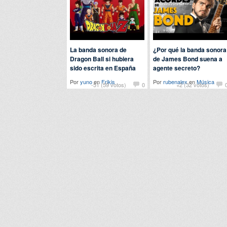
La banda sonora de
¿Por qué la banda sonora
Dragon Ball si hubiera
de James Bond suena a
sido escrita en España
agente secreto?
Por
yuno
en
Frikis
Por
rubenalex
en
Música
-51 (59 votos)
0
+2 (32 votos)