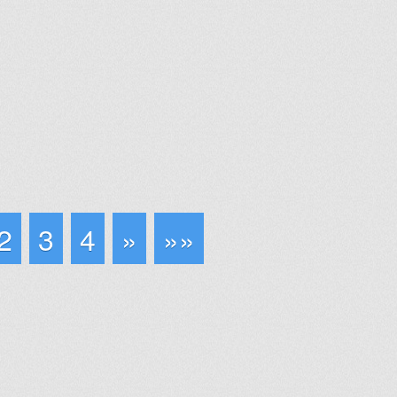
2
3
4
»
»»