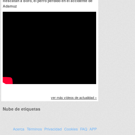
Rescatan a Boro, el perro perdido en el accidente de
Adamuz
ver más vídeos de actualidad »
Nube de etiquetas
Acerca
Términos
Privacidad
Cookies
FAQ
APP