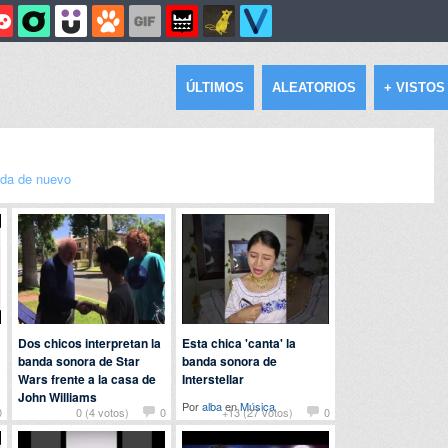
ÚLTIMOS
ALEATORIOS
+ VISTOS
da de nuevo
Dos chicos interpretan la
Esta chica 'canta' la
banda sonora de Star
banda sonora de
Wars frente a la casa de
Interstellar
John Williams
Por
alba
en
Música
0
0 (4 votos)
0
+13 (27 votos)
0
Por
john
en
Música