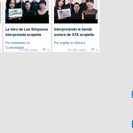
La intro de Los Simpsons
Interpretando la banda
interpretada acapella
sonora de GTA acapella
Por
bobobobs
en
Por
argelia
en
Música
Curiosidades
0
-13 (45 votos)
0
-10 (32 votos)
0