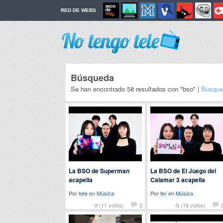
RED DE WEBS
Búsqueda
Se han encontrado 58 resultados con "bso" |
Búsque
La BSO de Superman
La BSO de El Juego del
acapella
Calamar 3 acapella
Por
tete
en
Música
Por
fer
en
Música
-9 (11 votos)
0
-8 (18 votos)