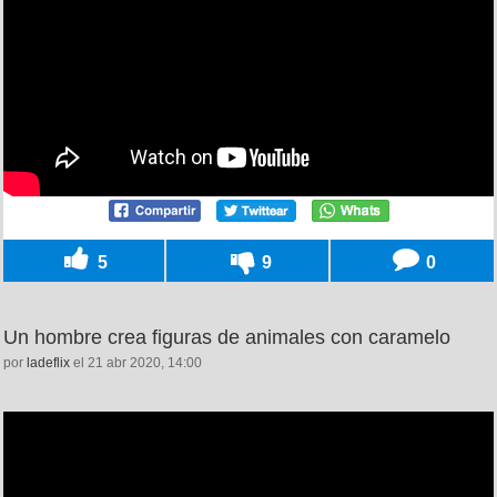
5
9
0
Un hombre crea figuras de animales con caramelo
por
ladeflix
el 21 abr 2020, 14:00