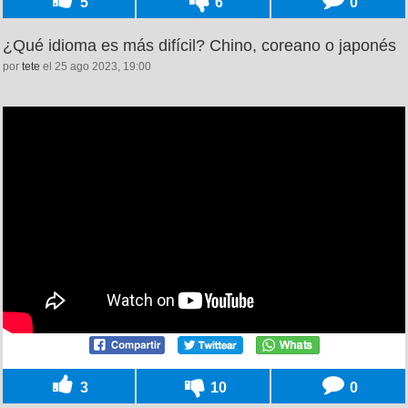
5
6
0
¿Qué idioma es más difícil? Chino, coreano o japonés
por
tete
el 25 ago 2023, 19:00
3
10
0