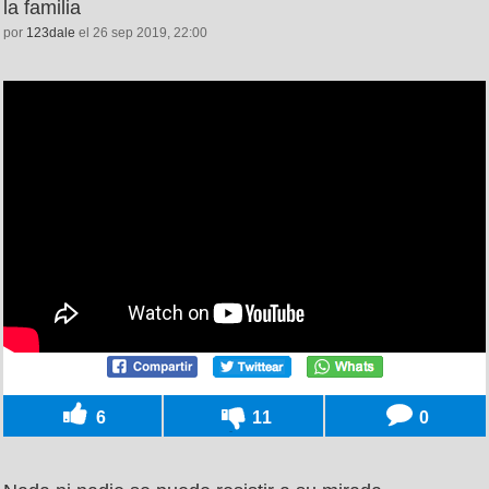
la familia
por
123dale
el 26 sep 2019, 22:00
6
11
0