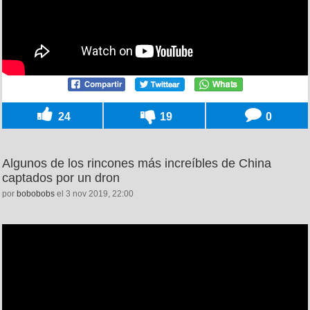
24
19
0
Algunos de los rincones más increíbles de China
captados por un dron
por
bobobobs
el 3 nov 2019, 22:00