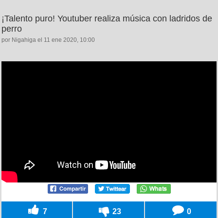
¡Talento puro! Youtuber realiza música con ladridos de
perro
por Nigahiga el 11 ene 2020, 10:00
7
23
0