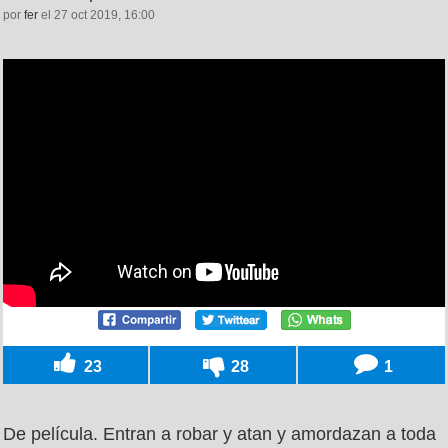
por
fer
el 27 oct 2019, 16:00
23
28
1
De película. Entran a robar y atan y amordazan a toda