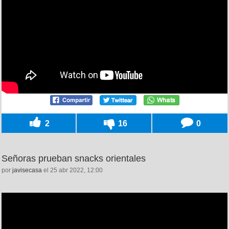
2
16
0
Señoras prueban snacks orientales
por
javisecasa
el 25 abr 2022, 12:00