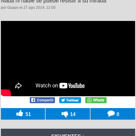
Nada ni nadie se puede resistir a su mirada
por Guapo el 27 ago 2019, 12:00
51
14
0