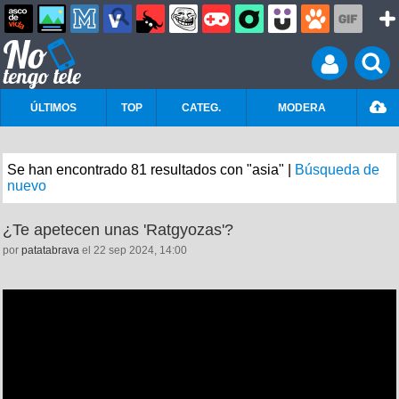
ÚLTIMOS
TOP
CATEG.
MODERA
Se han encontrado 81 resultados con "asia" |
Búsqueda de
nuevo
¿Te apetecen unas 'Ratgyozas'?
por
patatabrava
el 22 sep 2024, 14:00