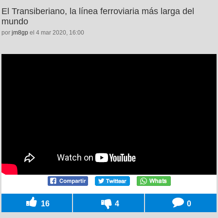
El Transiberiano, la línea ferroviaria más larga del
mundo
por
jm8gp
el 4 mar 2020, 16:00
16
4
0