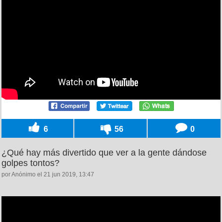
6
56
0
¿Qué hay más divertido que ver a la gente dándose
golpes tontos?
por Anónimo el 21 jun 2019, 13:47