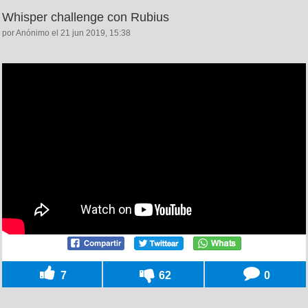
Whisper challenge con Rubius
por Anónimo el 21 jun 2019, 15:38
7
62
0