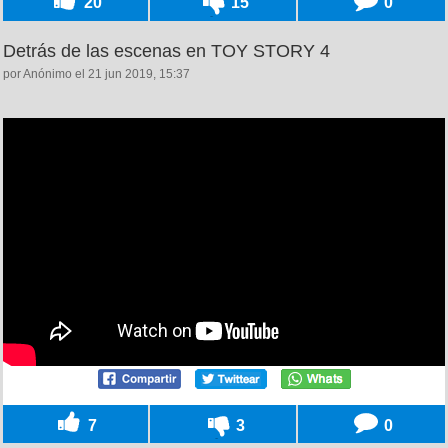
20
15
0
Detrás de las escenas en TOY STORY 4
por Anónimo el 21 jun 2019, 15:37
7
3
0