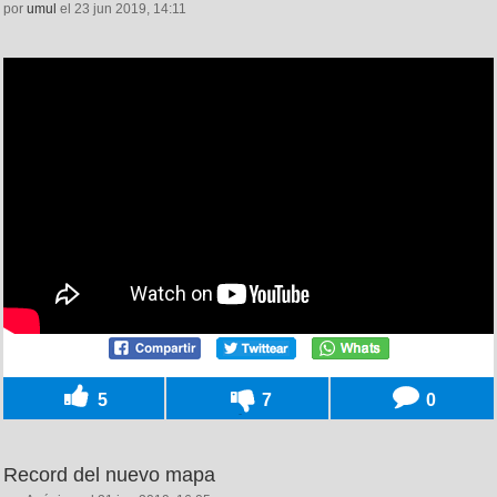
por
umul
el 23 jun 2019, 14:11
5
7
0
Record del nuevo mapa