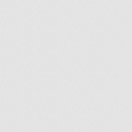
ir
artir
+
lr