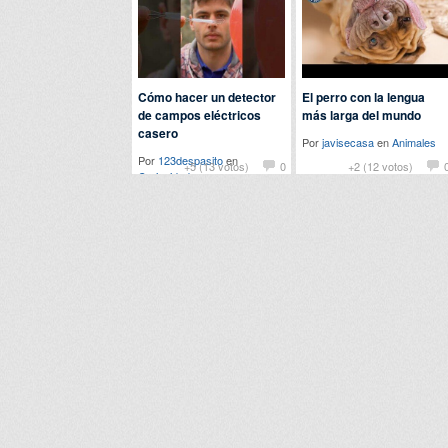
Cómo hacer un detector
El perro con la lengua
de campos eléctricos
más larga del mundo
casero
Por
javisecasa
en
Animales
Por
123despasito
en
+5 (13 votos)
0
+2 (12 votos)
Curiosidades