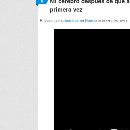
Mi cerebro después de que a
0
primera vez
Enviado por
rubenalex
en
Humor
el 10 oct 2025, 12:01