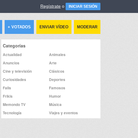
Regístrate
o
INICIAR SESIÓN
+ VOTADOS
ENVIAR VÍDEO
MODERAR
Categorías
Actualidad
Animales
Anuncios
Arte
Cine y televisión
Clásicos
Curiosidades
Deportes
Fails
Famosos
Frikis
Humor
Memondo TV
Música
Tecnología
Viajes y eventos