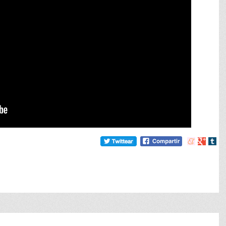
Compartir
Compart
Comp
en
en
en
meneame
Google
tumb