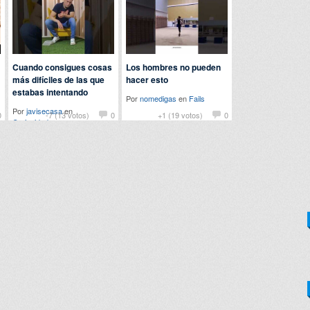
Cuando consigues cosas
Los hombres no pueden
más difíciles de las que
hacer esto
estabas intentando
Por
nomedigas
en
Fails
Por
javisecasa
en
0
-7 (13 votos)
0
+1 (19 votos)
0
Curiosidades