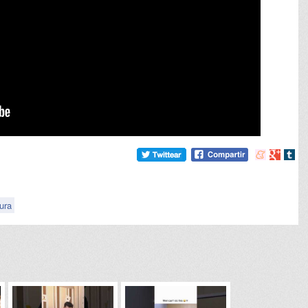
Compartir
Compart
Comp
en
en
en
meneame
Google
tumb
tura