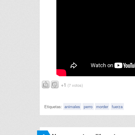
+1
(7 votos)
Etiquetas:
animales
perro
morder
fuerza