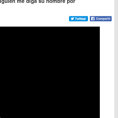
lguien me diga su nombre por