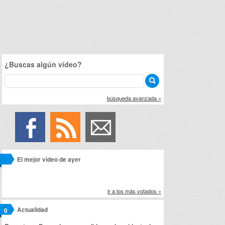
¿Buscas algún vídeo?
búsqueda avanzada »
El mejor vídeo de ayer
ir a los más votados »
Actualidad
0