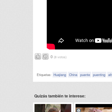
0
(8 votos)
Etiquetas:
Huajiang
China
puente
puenting
al
Quizás también te interese: