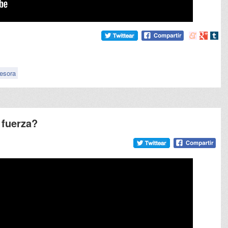
Compartir
Compart
Comp
en
en
en
meneame
Google
tumb
esora
fuerza?