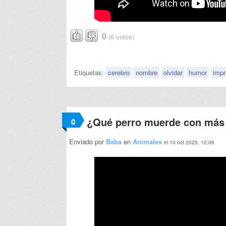
0
(6 votos)
Etiquetas:
cerebro
nombre
olvidar
humor
impr
¿Qué perro muerde con más 
0
Enviado por
Baba
en
Animales
el 10 oct 2025, 12:06