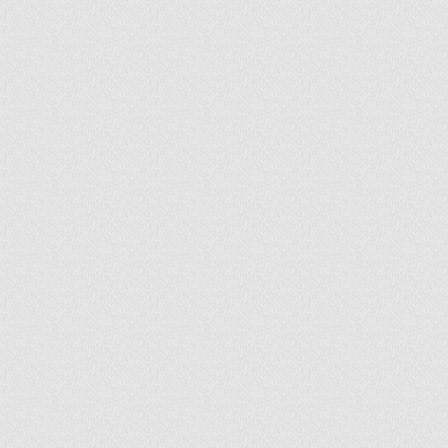
ir
artir
+
lr