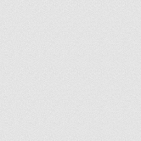
ir
artir
+
lr