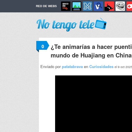
RED DE WEBS
¿Te animarías a hacer puenti
0
mundo de Huajiang en Chin
Enviado por
patatabrava
en
Curiosidades
el 9 oct 202