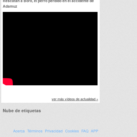
Rescatan a Boro, el perro perdido en el accidente de
Adamuz
ver más vídeos de actualidad »
Nube de etiquetas
Acerca
Términos
Privacidad
Cookies
FAQ
APP