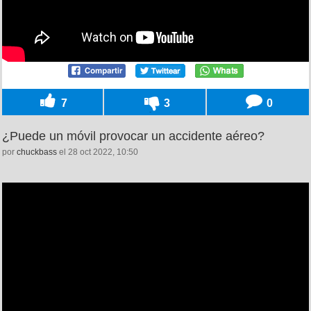
7
3
0
¿Puede un móvil provocar un accidente aéreo?
por
chuckbass
el 28 oct 2022, 10:50