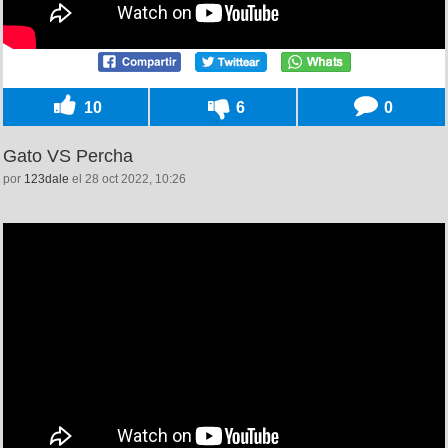
10
6
0
Gato VS Percha
por
123dale
el 28 oct 2022, 10:26