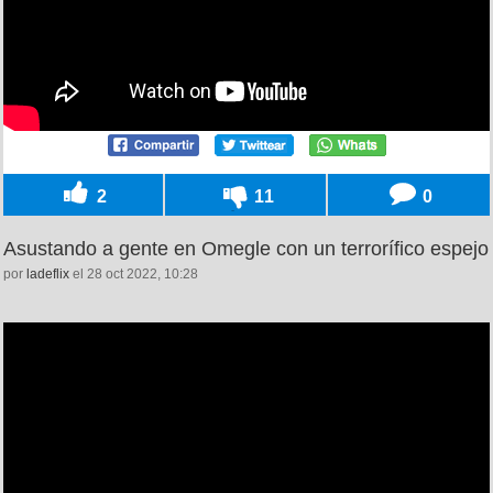
2
11
0
Asustando a gente en Omegle con un terrorífico espejo
por
ladeflix
el 28 oct 2022, 10:28