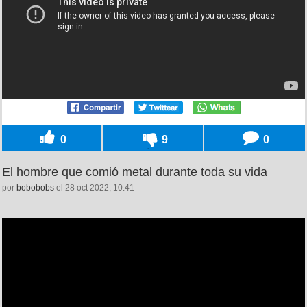
0
9
0
El hombre que comió metal durante toda su vida
por
bobobobs
el 28 oct 2022, 10:41