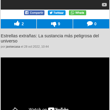
2
9
0
Estrellas extrañas: La sustancia más peligrosa del
universo
por
javisecasa
el 28 oct 2022, 10:44