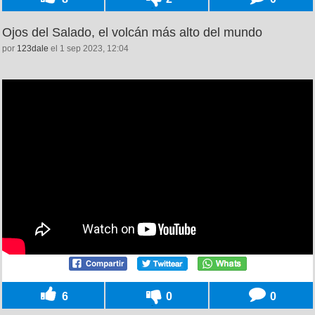
Ojos del Salado, el volcán más alto del mundo
por
123dale
el 1 sep 2023, 12:04
6
0
0