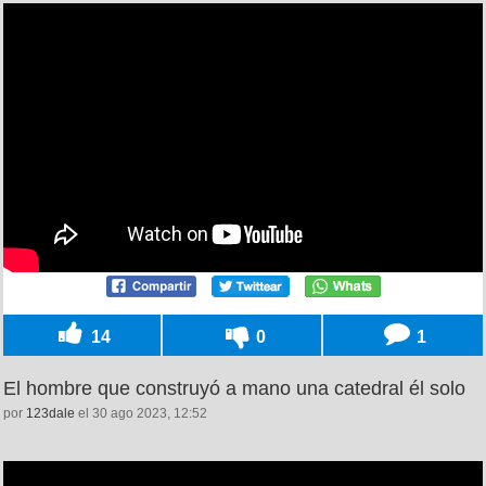
14
0
1
El hombre que construyó a mano una catedral él solo
por
123dale
el 30 ago 2023, 12:52