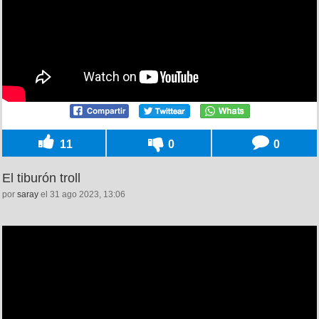
11
0
0
El tiburón troll
por
saray
el 31 ago 2023, 13:06