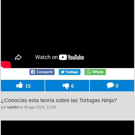
15
6
0
¿Conocías esta teoría sobre las Tortugas Ninja?
por
ladeflix
el 30 ago 2023, 12:59