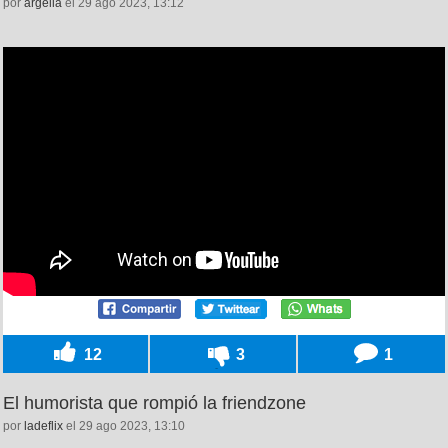
por
argelia
el 29 ago 2023, 13:12
12
3
1
El humorista que rompió la friendzone
por
ladeflix
el 29 ago 2023, 13:10