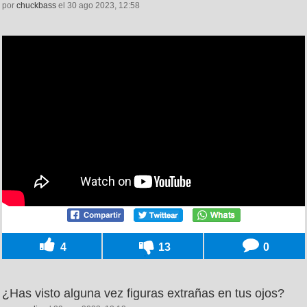
por
chuckbass
el 30 ago 2023, 12:58
4
13
0
¿Has visto alguna vez figuras extrañas en tus ojos?