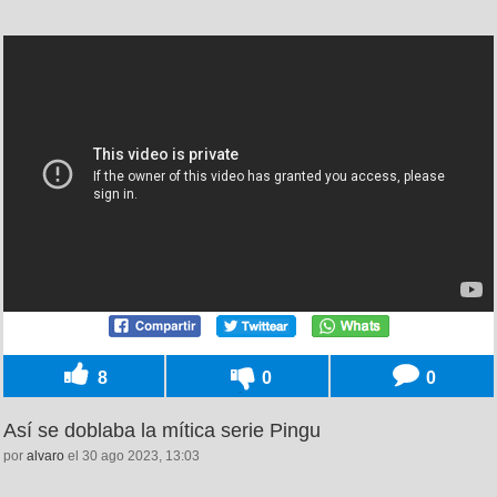
8
0
0
Así se doblaba la mítica serie Pingu
por
alvaro
el 30 ago 2023, 13:03