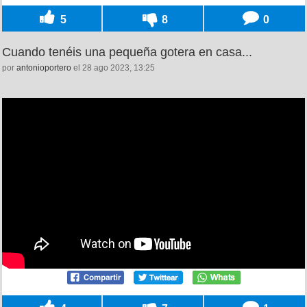
5
8
0
Cuando tenéis una pequeña gotera en casa...
por
antonioportero
el 28 ago 2023, 13:25