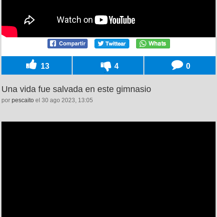
13
4
0
Una vida fue salvada en este gimnasio
por
pescaito
el 30 ago 2023, 13:05