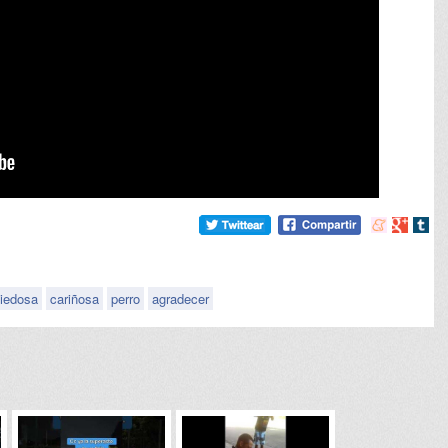
Compartir
Compart
Comp
en
en
en
meneame
Google
tumb
iedosa
cariñosa
perro
agradecer