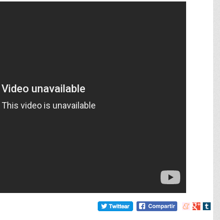
Compartir
Compart
Comp
en
en
en