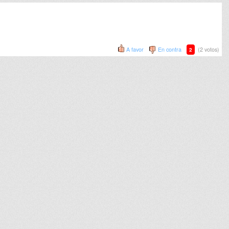
A favor
En contra
(2 votos)
2