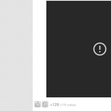
+129
(175 votos)