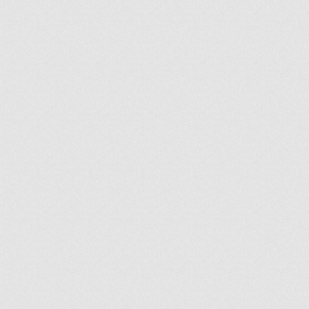
ir
artir