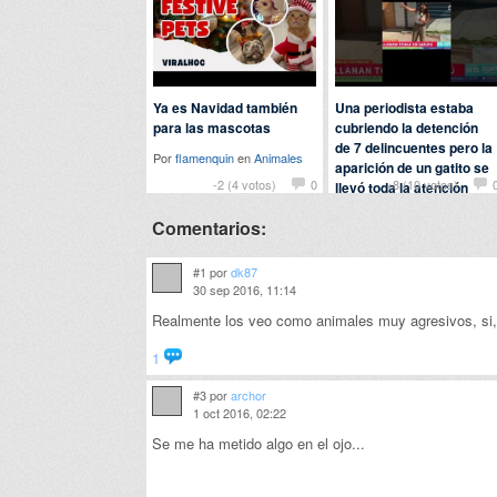
Ya es Navidad también
Una periodista estaba
para las mascotas
cubriendo la detención
de 7 delincuentes pero la
Por
flamenquin
en
Animales
aparición de un gatito se
-2 (4 votos)
0
+8 (10 votos)
llevó toda la atención
Por
ladeflix
en
Animales
Comentarios:
#1 por
dk87
30 sep 2016, 11:14
Realmente los veo como animales muy agresivos, si,
1
#3 por
archor
1 oct 2016, 02:22
Se me ha metido algo en el ojo...