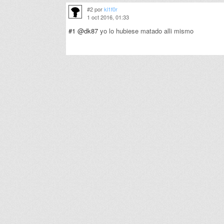
#2 por
kl1f0r
1 oct 2016, 01:33
#1
@dk87
yo lo hubiese matado alli mismo