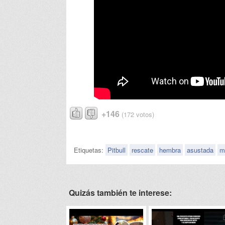
+146
(172 votos)
Etiquetas:
Pitbull
rescate
hembra
asustada
m
Quizás también te interese: