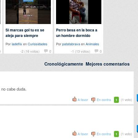
Si marcas gol tu ex se
Perro besa en la boca a
aleja para siempre
un hombre dormido
Por
ladeflix
en
Curiosidades
Por
patatabrava
en
Animales
0
-2 (16 votos)
0
-1 (13 votos)
0
Cronológicamente
Mejores comentarios
 no cabe duda.
A favor
En contra
(1 voto)
1
A favor
En contra
(1 voto)
1