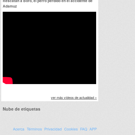
Rescatan a Boro, el perro perdido en el accidente de
Adamuz
ver más vídeos de actualidad »
Nube de etiquetas
Acerca
Términos
Privacidad
Cookies
FAQ
APP