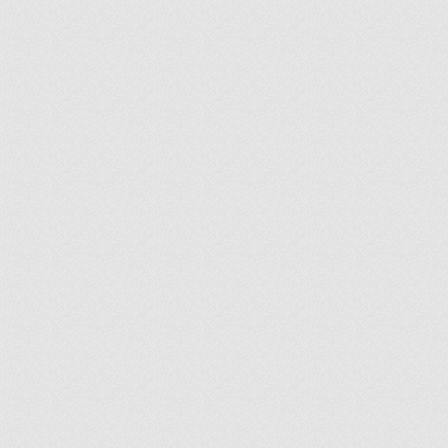
ir
artir
+
lr