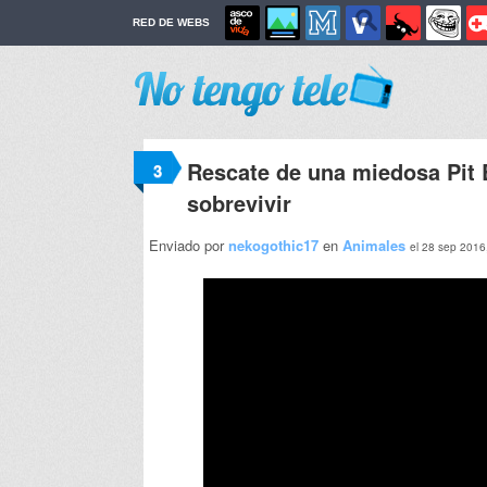
RED DE WEBS
Rescate de una miedosa Pit 
3
sobrevivir
Enviado por
nekogothic17
en
Animales
el 28 sep 2016