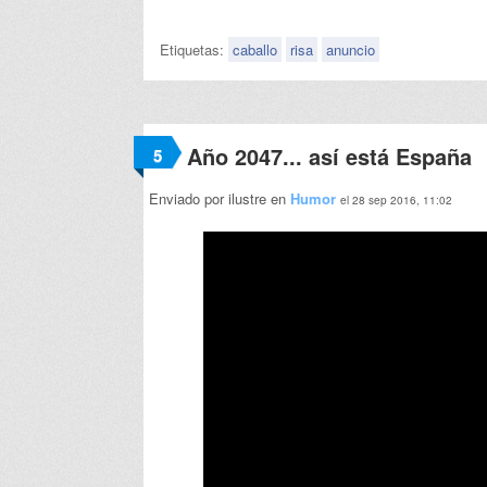
Etiquetas:
caballo
risa
anuncio
Año 2047... así está España
5
Enviado por ilustre en
Humor
el 28 sep 2016, 11:02