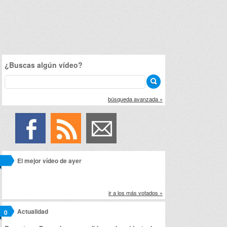
¿Buscas algún vídeo?
búsqueda avanzada »
El mejor vídeo de ayer
ir a los más votados »
Actualidad
0