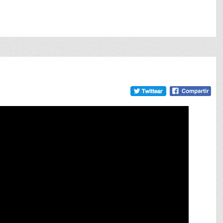
meneame
Google
tumb