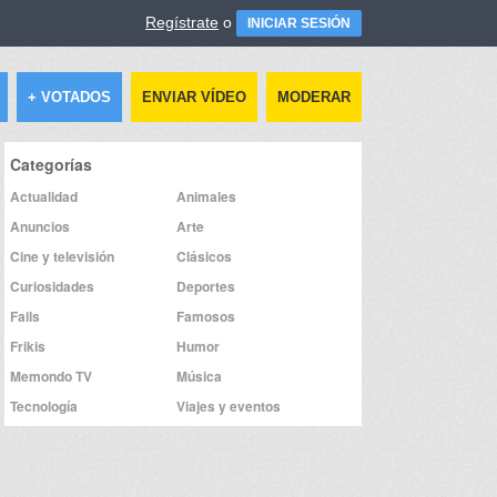
Regístrate
o
INICIAR SESIÓN
+ VOTADOS
ENVIAR VÍDEO
MODERAR
Categorías
Actualidad
Animales
Anuncios
Arte
Cine y televisión
Clásicos
Curiosidades
Deportes
Fails
Famosos
Frikis
Humor
Memondo TV
Música
Tecnología
Viajes y eventos