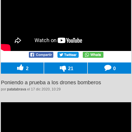
2
21
0
Poniendo a prueba a los drones bomberos
por
patatabrava
el 17 dic 2020, 10:29