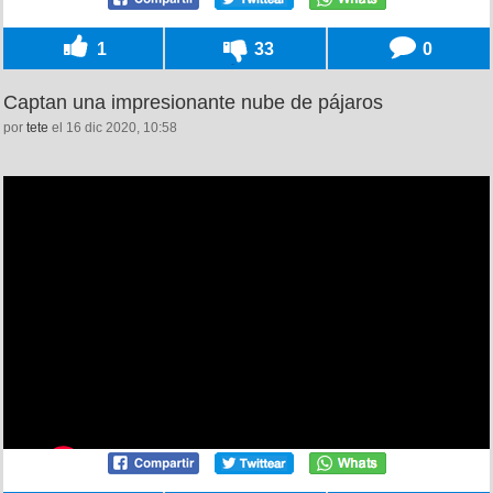
1
33
0
Captan una impresionante nube de pájaros
por
tete
el 16 dic 2020, 10:58