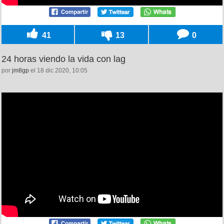
41
13
0
24 horas viendo la vida con lag
por
jm8gp
el 18 dic 2020, 10:05