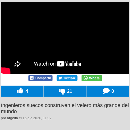
4
21
0
Ingenieros suecos construyen el velero más grande del
mundo
por
argelia
el 16 dic 2020, 11:02