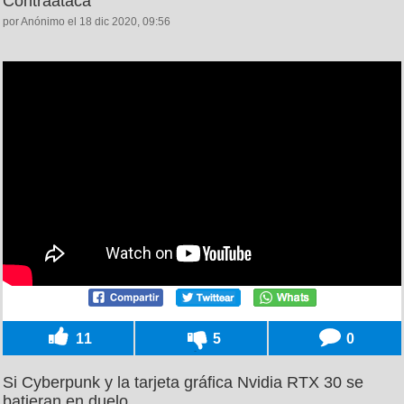
Contraataca
por Anónimo el 18 dic 2020, 09:56
11
5
0
Si Cyberpunk y la tarjeta gráfica Nvidia RTX 30 se
batieran en duelo