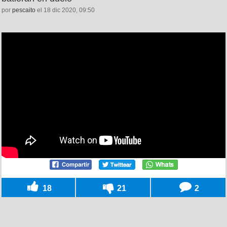
por
pescaito
el 18 dic 2020, 09:50
18
21
2