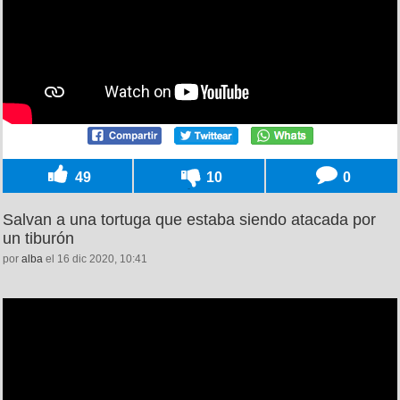
49
10
0
Salvan a una tortuga que estaba siendo atacada por
un tiburón
por
alba
el 16 dic 2020, 10:41