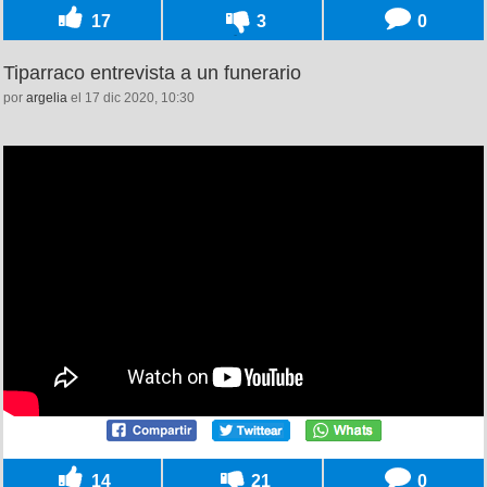
17
3
0
Tiparraco entrevista a un funerario
por
argelia
el 17 dic 2020, 10:30
14
21
0