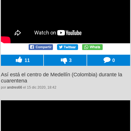
11
3
0
Así está el centro de Medellín (Colombia) durante la
cuarentena
por
andres66
el 15 dic 2020, 18:42