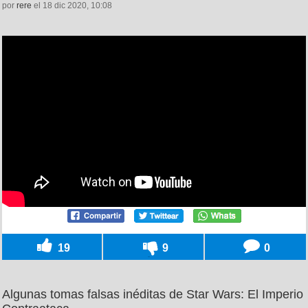
por
rere
el 18 dic 2020, 10:08
19
9
0
Algunas tomas falsas inéditas de Star Wars: El Imperio