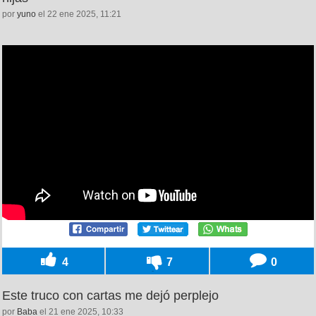
por
yuno
el 22 ene 2025, 11:21
4
7
0
Este truco con cartas me dejó perplejo
por
Baba
el 21 ene 2025, 10:33