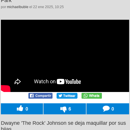
Park
por
michaelbuble
el 22 ene 2025, 10:25
0
6
0
Dwayne 'The Rock' Johnson se deja maquillar por sus
hijas