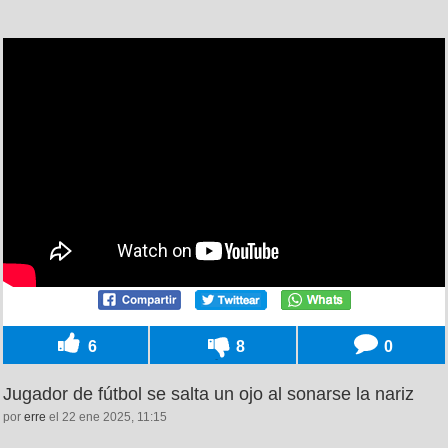
6
8
0
Jugador de fútbol se salta un ojo al sonarse la nariz
por
erre
el 22 ene 2025, 11:15