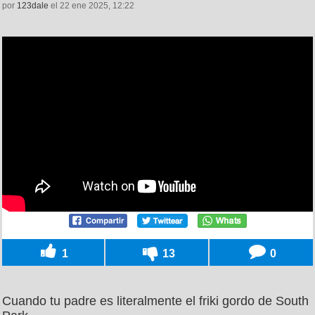
por
123dale
el 22 ene 2025, 12:22
1
13
0
Cuando tu padre es literalmente el friki gordo de South