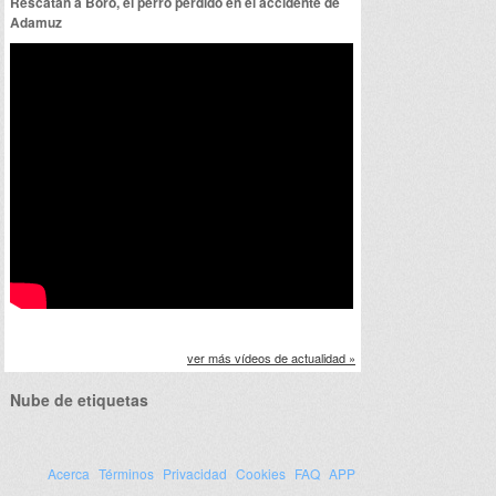
Rescatan a Boro, el perro perdido en el accidente de
Adamuz
ver más vídeos de actualidad »
Nube de etiquetas
Acerca
Términos
Privacidad
Cookies
FAQ
APP