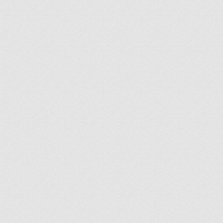
ir
artir
+
lr