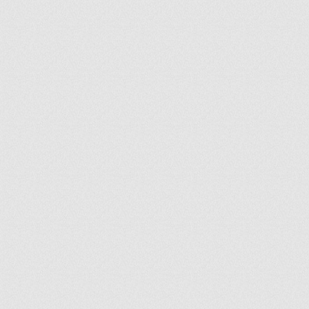
ir
artir
+
lr