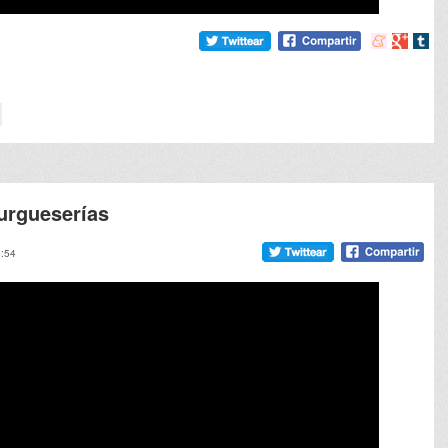
Compartir
Compart
Comp
en
en
en
meneame
Google
tumb
urgueserías
1:54