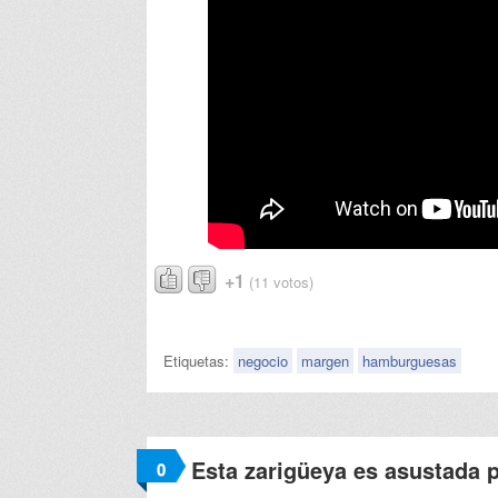
+1
(11 votos)
Etiquetas:
negocio
margen
hamburguesas
Esta zarigüeya es asustada 
0