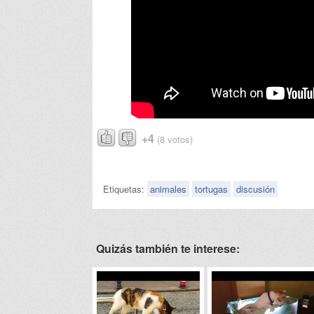
+4
(8 votos)
Etiquetas:
animales
tortugas
discusión
Quizás también te interese: