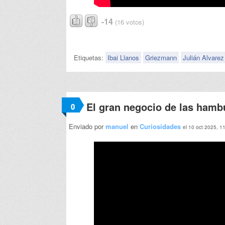
-14
(16 votos)
Etiquetas:
Ibai Llanos
Griezmann
Julián Alvarez
El gran negocio de las hamb
0
Enviado por
manuel
en
Curiosidades
el 10 oct 2025, 1