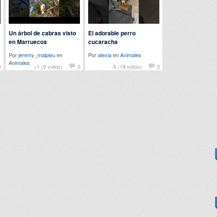
Un árbol de cabras visto
El adorable perro
en Marruecos
cucaracha
Por
jeremy_malpieu
en
Por
alexia
en
Animales
Animales
0
+1 (9 votos)
0
-6 (18 votos)
0