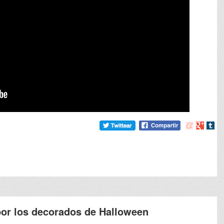
Compartir
Compart
Comp
en
en
en
meneame
Google
tumb
por los decorados de Halloween