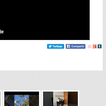
Compartir
Compart
Comp
en
en
en
meneame
Google
tumb