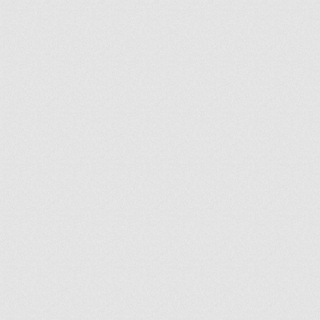
ir
artir
+
lr