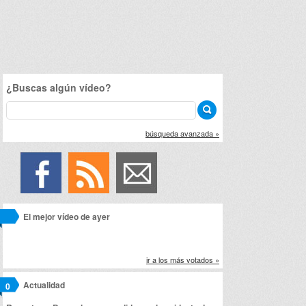
¿Buscas algún vídeo?
búsqueda avanzada »
El mejor vídeo de ayer
ir a los más votados »
Actualidad
0