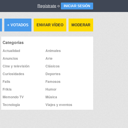
Regístrate
o
INICIAR SESIÓN
+ VOTADOS
ENVIAR VÍDEO
MODERAR
Categorías
Actualidad
Animales
Anuncios
Arte
Cine y televisión
Clásicos
Curiosidades
Deportes
Fails
Famosos
Frikis
Humor
Memondo TV
Música
Tecnología
Viajes y eventos