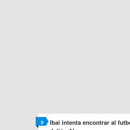
Ibai intenta encontrar al fut
0