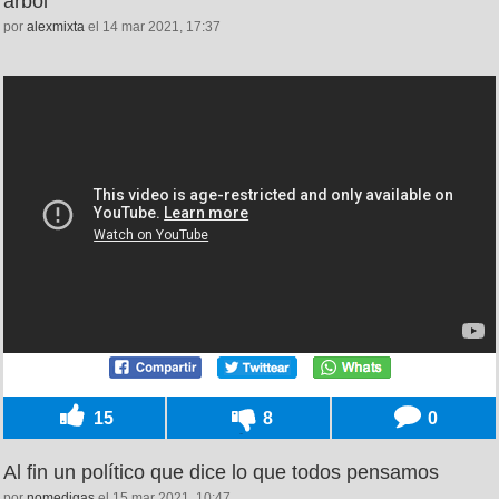
árbol
por
alexmixta
el 14 mar 2021, 17:37
15
8
0
Al fin un político que dice lo que todos pensamos
por
nomedigas
el 15 mar 2021, 10:47