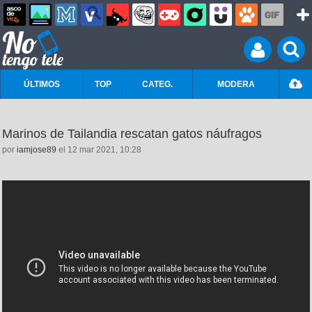
ÚLTIMOS
TOP
CATEG.
MODERA
Marinos de Tailandia rescatan gatos náufragos
por
iamjose89
el 12 mar 2021, 10:28