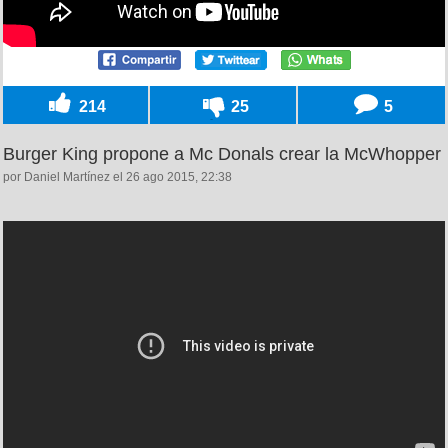
214
25
5
Burger King propone a Mc Donals crear la McWhopper
por Daniel Martínez el 26 ago 2015, 22:38