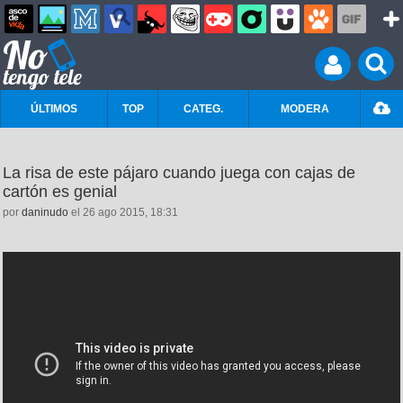
ÚLTIMOS
TOP
CATEG.
MODERA
La risa de este pájaro cuando juega con cajas de
cartón es genial
por
daninudo
el 26 ago 2015, 18:31