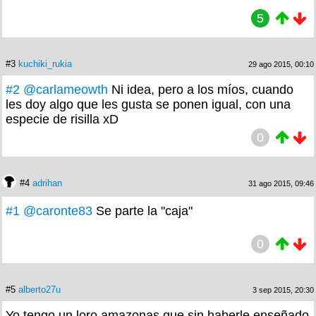
5
#3
kuchiki_rukia
29 ago 2015, 00:10
#2
@carlameowth
Ni idea, pero a los míos, cuando
les doy algo que les gusta se ponen igual, con una
especie de risilla xD
0
#4
adrihan
31 ago 2015, 09:46
#1
@caronte83
Se parte la "caja"
0
#5
alberto27u
3 sep 2015, 20:30
Yo tengo un loro amazonas que sin haberle enseñado