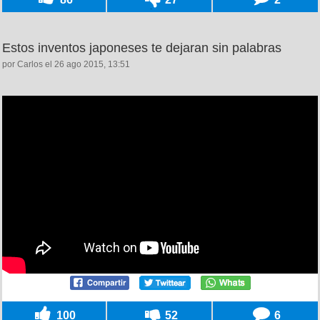
Estos inventos japoneses te dejaran sin palabras
por Carlos el 26 ago 2015, 13:51
100
52
6