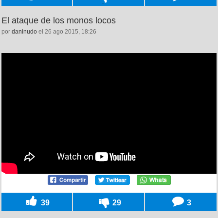
El ataque de los monos locos
por
daninudo
el 26 ago 2015, 18:26
39
29
3