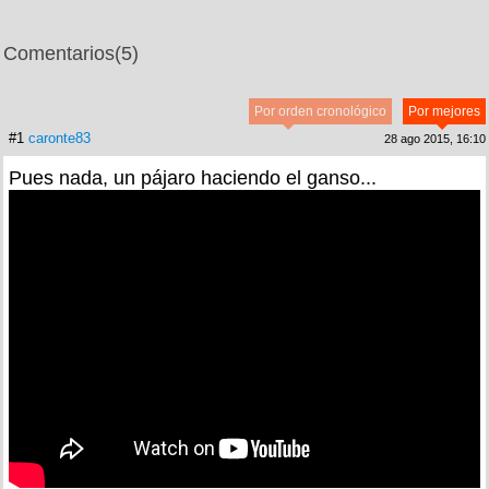
Comentarios
(5)
Por orden cronológico
Por mejores
#1
caronte83
28 ago 2015, 16:10
Pues nada, un pájaro haciendo el ganso...