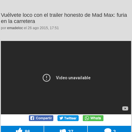
Vuélvete loco con el trailer honesto de Mad Max: furia
en la carretera
por
emadeloc
el 26 ago 2015, 17:51
86
27
2