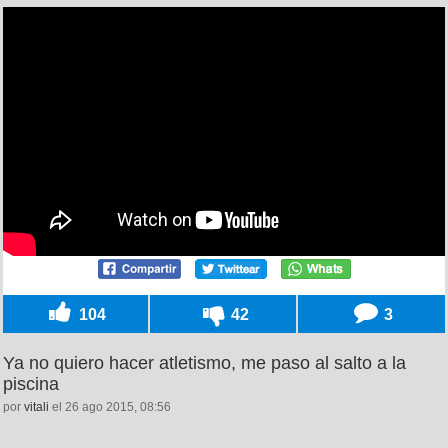
104
42
3
Ya no quiero hacer atletismo, me paso al salto a la
piscina
por
vitali
el 26 ago 2015, 08:56