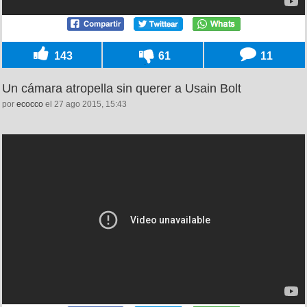
143
61
11
Un cámara atropella sin querer a Usain Bolt
por
ecocco
el 27 ago 2015, 15:43