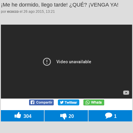
¡Me he dormido, llego tarde! ¿QUÉ? ¡VENGA YA!
por
ecocco
el 26 ago 2015, 13:21
304
20
1