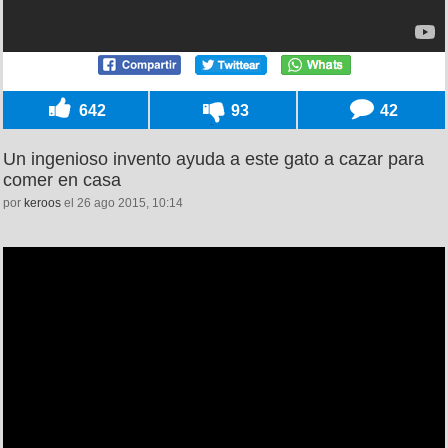
642
93
42
Un ingenioso invento ayuda a este gato a cazar para
comer en casa
por
keroos
el 26 ago 2015, 10:14