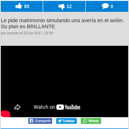
85
12
0
Le pide matrimonio simulando una avería en el avión.
Su plan es BRILLANTE
por cussian el 23 jun 2017, 10:39