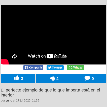
3
4
0
El perfecto ejemplo de que lo que importa está en el
interior
por
yuno
el 17 jul 2025, 11:25