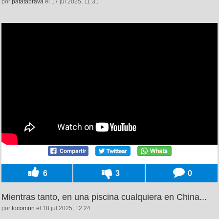
por
patatabrava
el 17 jul 2025, 11:31
6
3
0
Mientras tanto, en una piscina cualquiera en China...
por
locomon
el 18 jul 2025, 12:24