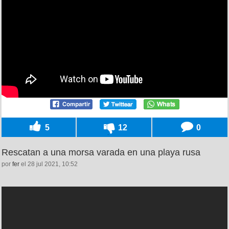
5
12
0
Rescatan a una morsa varada en una playa rusa
por
fer
el 28 jul 2021, 10:52