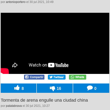
por
antonioportero
el 30 jul 2021, 10:49
8
16
0
Tormenta de arena engulle una ciudad china
por
patatabrava
el 30 jul 2021, 10:27