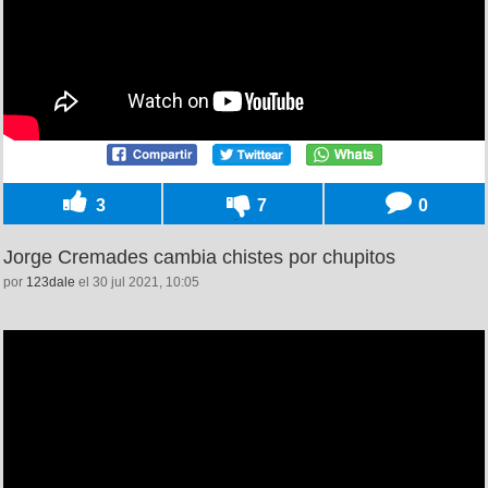
3
7
0
Jorge Cremades cambia chistes por chupitos
por
123dale
el 30 jul 2021, 10:05