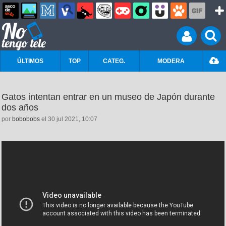
ÚLTIMOS
TOP
CATEG.
MODERA
Gatos intentan entrar en un museo de Japón durante
dos años
por
bobobobs
el 30 jul 2021, 10:07