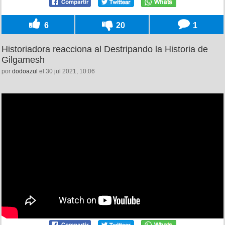
6
20
1
Historiadora reacciona al Destripando la Historia de
Gilgamesh
por
dodoazul
el 30 jul 2021, 10:06