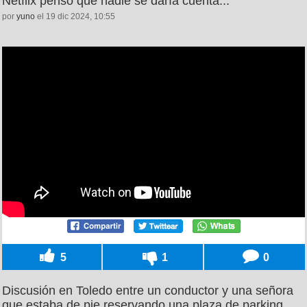
Netflix pensó que nadie se daría cuenta...
por
yuno
el 19 dic 2024, 10:55
5
1
0
Discusión en Toledo entre un conductor y una señora
que estaba de pie reservando una plaza de parking