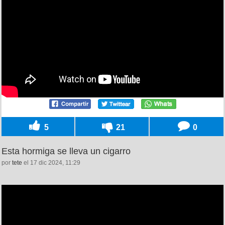
5
21
0
Esta hormiga se lleva un cigarro
por
tete
el 17 dic 2024, 11:29