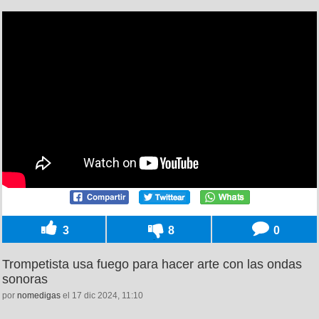
3
8
0
Trompetista usa fuego para hacer arte con las ondas
sonoras
por
nomedigas
el 17 dic 2024, 11:10