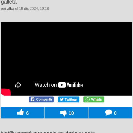
galleta
por
alba
el 19 dic 2024, 10:18
6
10
0