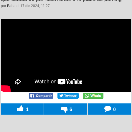
por
Baba
el 17 dic 2024, 11:27
1
6
0