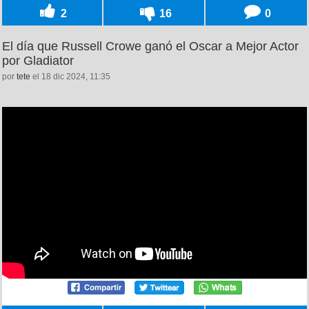
2
16
0
El día que Russell Crowe ganó el Oscar a Mejor Actor
por Gladiator
por
tete
el 18 dic 2024, 11:35