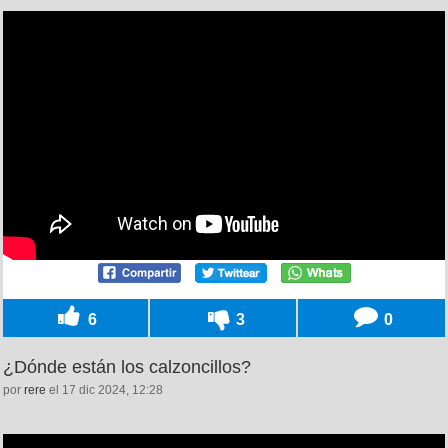
6
3
0
¿Dónde están los calzoncillos?
por
rere
el 17 dic 2024, 12:28