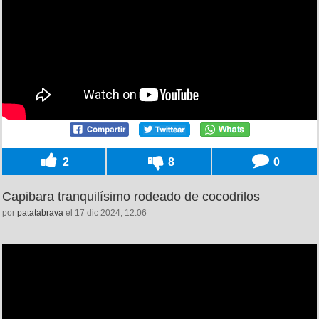
2
8
0
Capibara tranquilísimo rodeado de cocodrilos
por
patatabrava
el 17 dic 2024, 12:06