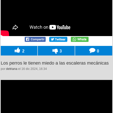
2
3
0
Los perros le tienen miedo a las escaleras mecánicas
por
detriana
el 16 dic 2024, 16:34