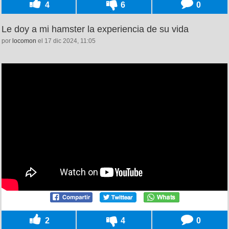
4
6
0
Le doy a mi hamster la experiencia de su vida
por
locomon
el 17 dic 2024, 11:05
2
4
0