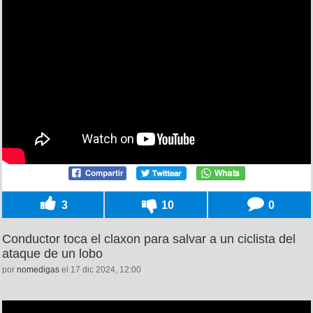
3
10
0
Conductor toca el claxon para salvar a un ciclista del
ataque de un lobo
por
nomedigas
el 17 dic 2024, 12:00