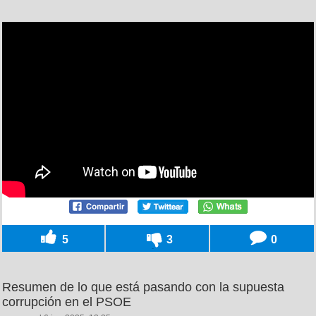
5
3
0
Resumen de lo que está pasando con la supuesta
corrupción en el PSOE