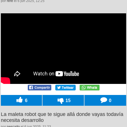
por
rere
el 6 jun 2025, 12:25
6
15
0
La maleta robot que te sigue allá donde vayas todavía
necesita desarrollo
por
pescaito
el 6 jun 2025, 11:23