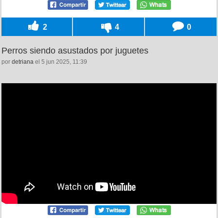
2
4
0
Perros siendo asustados por juguetes
por
detriana
el 5 jun 2025, 11:39