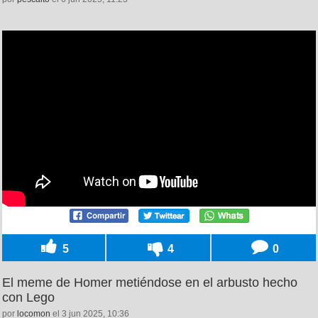
5
4
0
El meme de Homer metiéndose en el arbusto hecho
con Lego
por
locomon
el 3 jun 2025, 10:36