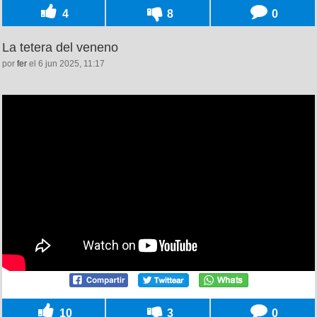
4
8
0
La tetera del veneno
por
fer
el 6 jun 2025, 11:17
10
3
0