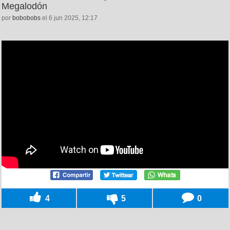
Megalodón
por
bobobobs
el 6 jun 2025, 12:17
4
5
0