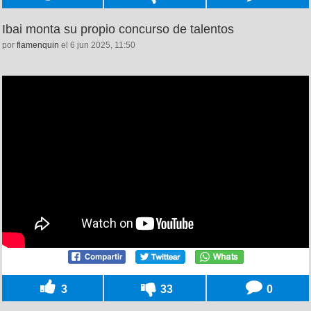
Ibai monta su propio concurso de talentos
por
flamenquin
el 6 jun 2025, 11:50
3
33
0