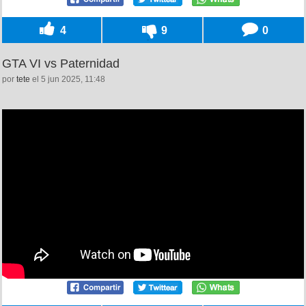
4
9
0
GTA VI vs Paternidad
por
tete
el 5 jun 2025, 11:48