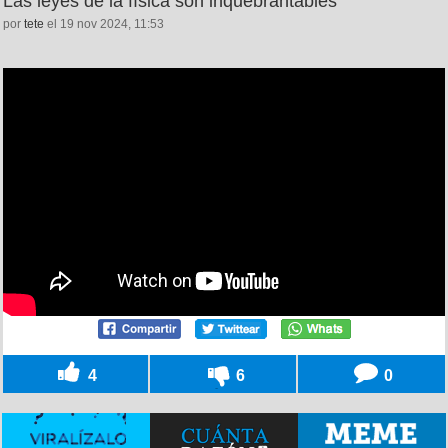
Las leyes de la física son inquebrantables
por
tete
el 19 nov 2024, 11:53
4
6
0