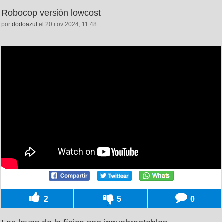
Robocop versión lowcost
por
dodoazul
el 20 nov 2024, 11:48
2
5
0