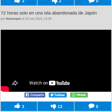
3
2
0
72 horas solo en una isla abandonada de Japón
por
flamenquin
el 20 nov 2024, 13:09
3
13
0