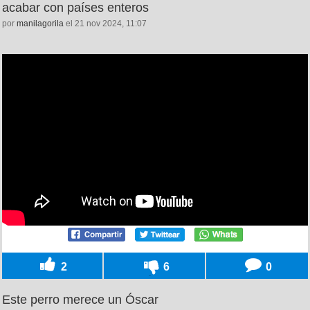
acabar con países enteros
por
manilagorila
el 21 nov 2024, 11:07
2
6
0
Este perro merece un Óscar