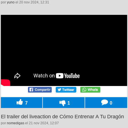
por
yuno
el 20 nov 2024, 12:31
7
1
0
El trailer del liveaction de Cómo Entrenar A Tu Dragón
por
nomedigas
el 21 nov 2024, 12:07