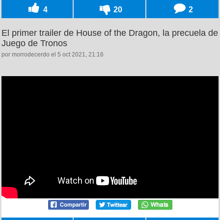
4
20
2
El primer trailer de House of the Dragon, la precuela de
Juego de Tronos
por morrodecerdo el 5 oct 2021, 21:16