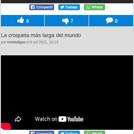
6
7
0
La croqueta más larga del mundo
por
nomedigas
el 6 oct 2021, 10:13