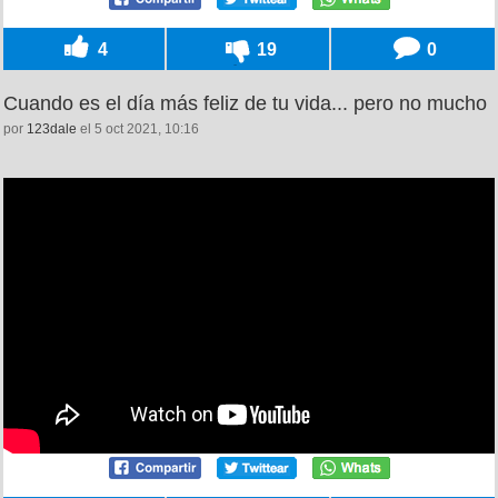
4
19
0
Cuando es el día más feliz de tu vida... pero no mucho
por
123dale
el 5 oct 2021, 10:16