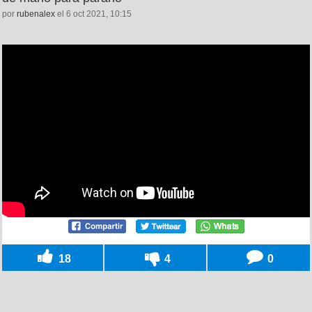
por
rubenalex
el 6 oct 2021, 10:15
18
4
0