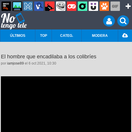
ÚLTIMOS
TOP
CATEG.
MODERA
El hombre que encadilaba a los colibríes
por
iamjose89
el 6 oct 2021, 10:30