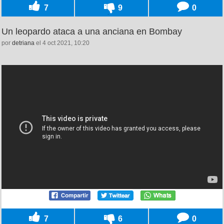
7
9
0
Un leopardo ataca a una anciana en Bombay
por
detriana
el 4 oct 2021, 10:20
7
6
0