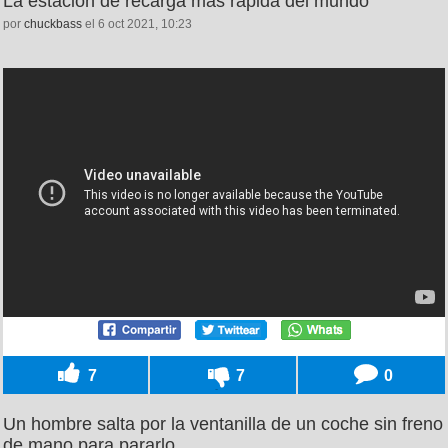
La estación de recarga más rápida del mundo
por
chuckbass
el 6 oct 2021, 10:23
7
7
0
Un hombre salta por la ventanilla de un coche sin freno
de mano para pararlo