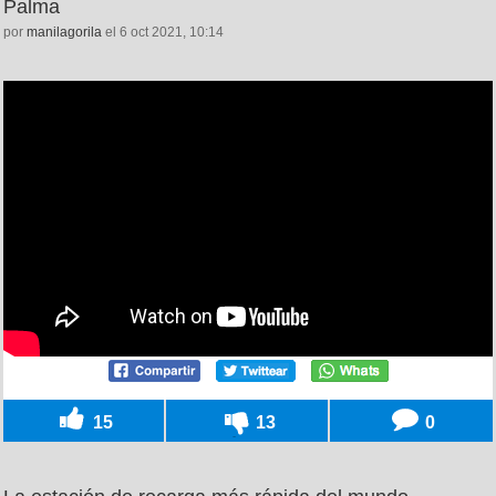
Palma
por
manilagorila
el 6 oct 2021, 10:14
15
13
0