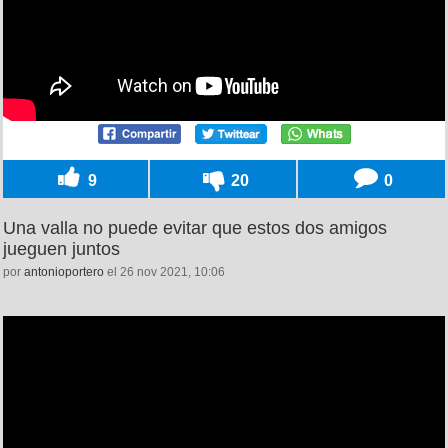
9
20
0
Una valla no puede evitar que estos dos amigos
jueguen juntos
por
antonioportero
el 26 nov 2021, 10:06