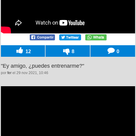
12
8
0
"Ey amigo, ¿puedes entrenarme?"
por
fer
el 29 nov 2021, 10:46