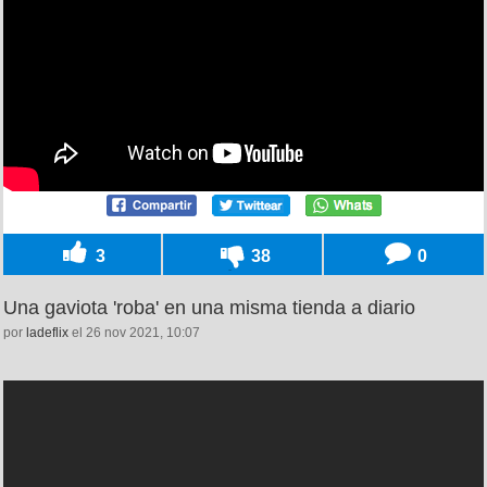
3
38
0
Una gaviota 'roba' en una misma tienda a diario
por
ladeflix
el 26 nov 2021, 10:07