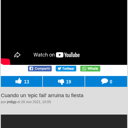
13
19
0
Cuando un 'epic fail' arruina tu fiesta
por
jm8gp
el 26 nov 2021, 10:05