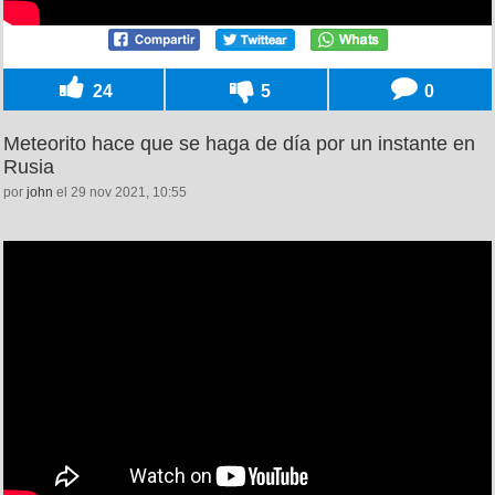
24
5
0
Meteorito hace que se haga de día por un instante en
Rusia
por
john
el 29 nov 2021, 10:55