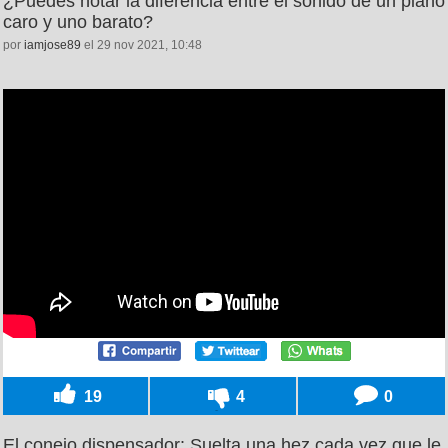
¿Puedes notar la diferencia entre el sonido de un piano
caro y uno barato?
por
iamjose89
el 29 nov 2021, 10:48
19
4
0
El conejo dispensador: Suelta una hez cada vez que le