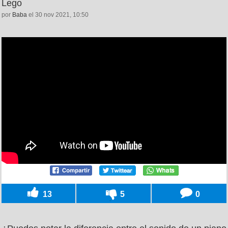
Lego
por
Baba
el 30 nov 2021, 10:50
13
5
0