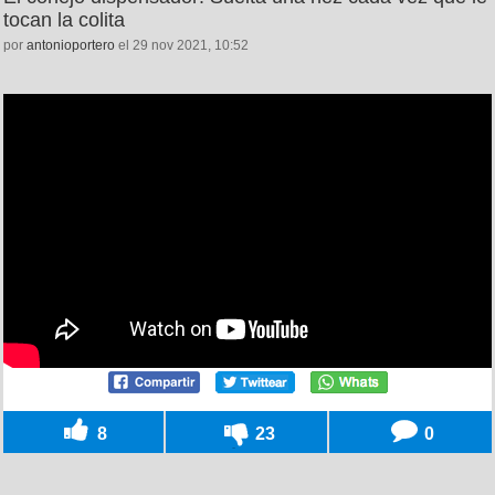
tocan la colita
por
antonioportero
el 29 nov 2021, 10:52
8
23
0