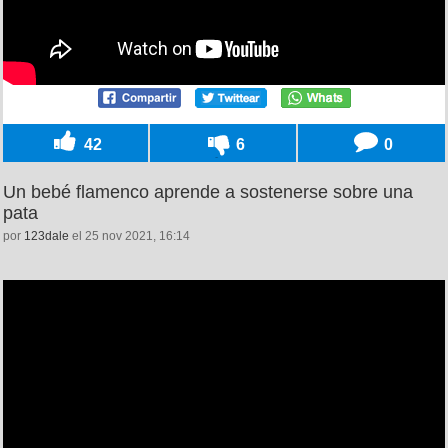
42
6
0
Un bebé flamenco aprende a sostenerse sobre una
pata
por
123dale
el 25 nov 2021, 16:14