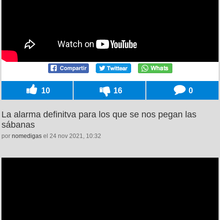
10
16
0
La alarma definitva para los que se nos pegan las
sábanas
por
nomedigas
el 24 nov 2021, 10:32