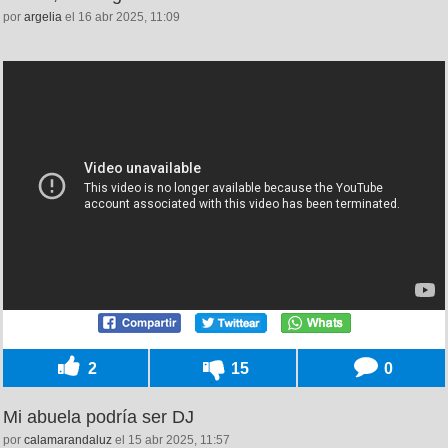
por
argelia
el 16 abr 2025, 11:09
2
15
0
Mi abuela podría ser DJ
por
calamarandaluz
el 15 abr 2025, 11:57