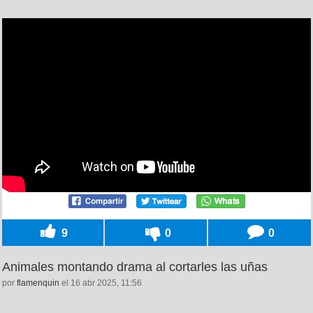
9
0
0
Animales montando drama al cortarles las uñas
por
flamenquin
el 16 abr 2025, 11:56