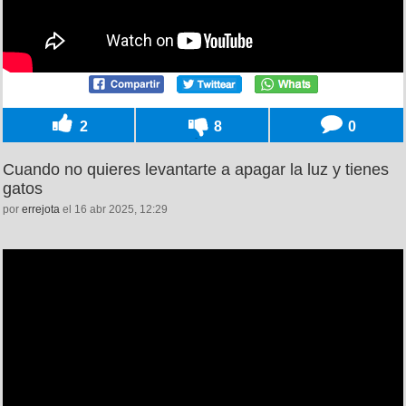
2
8
0
Cuando no quieres levantarte a apagar la luz y tienes
gatos
por
errejota
el 16 abr 2025, 12:29