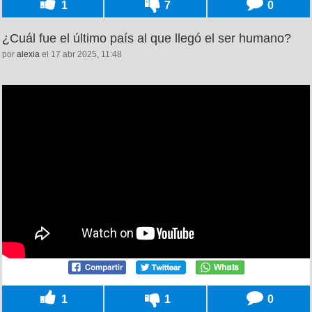
1
7
0
¿Cuál fue el último país al que llegó el ser humano?
por
alexia
el 17 abr 2025, 11:48
1
1
0