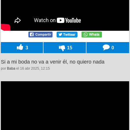
3
15
0
Si a mi boda no va a venir él, no quiero nada
por
Baba
el 16 abr 2025, 12:15