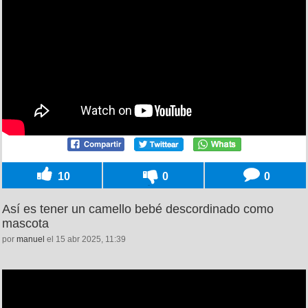
10
0
0
Así es tener un camello bebé descordinado como
mascota
por
manuel
el 15 abr 2025, 11:39