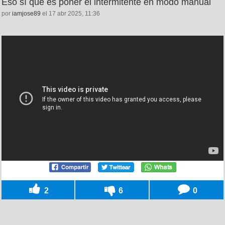
Eso sí que es poner el intermitente en modo manual
por
iamjose89
el 17 abr 2025, 11:36
2
6
0