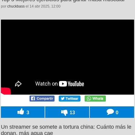
por
chuckbass
el 14 abr 2025, 12:00
3
13
0
Un streamer se somete a tortura china: Cuánto más le
donan, más agua cae