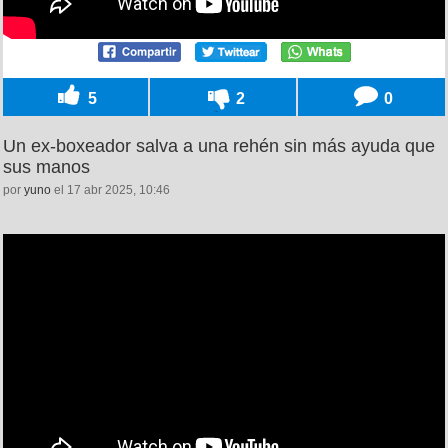
5
2
0
Un ex-boxeador salva a una rehén sin más ayuda que
sus manos
por
yuno
el 17 abr 2025, 10:46