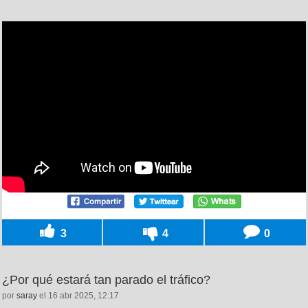
3
4
0
¿Por qué estará tan parado el tráfico?
por
saray
el 16 abr 2025, 12:17