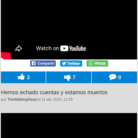
2
7
0
Hemos echado cuentas y estamos muertos
por
TheWalkingDead
el 11 abr 2025, 11:59