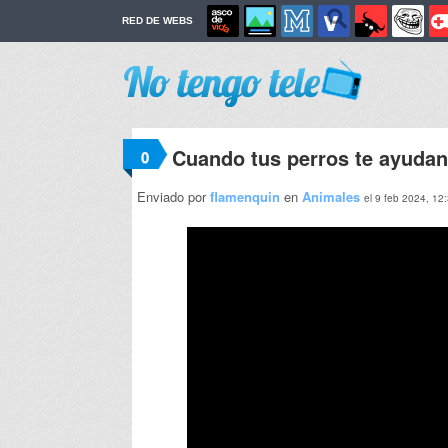
RED DE WEBS
Cuando tus perros te ayudan
0
Enviado por
flamenquin
en
Animales
el 9 feb 2024, 12