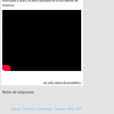
Rescatan a Boro, el perro perdido en el accidente de
Adamuz
ver más vídeos de actualidad »
Nube de etiquetas
Acerca
Términos
Privacidad
Cookies
FAQ
APP