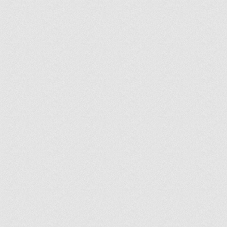
ir
artir
+
lr