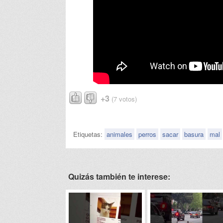
+3
(7 votos)
Etiquetas:
animales
perros
sacar
basura
mal
Quizás también te interese: