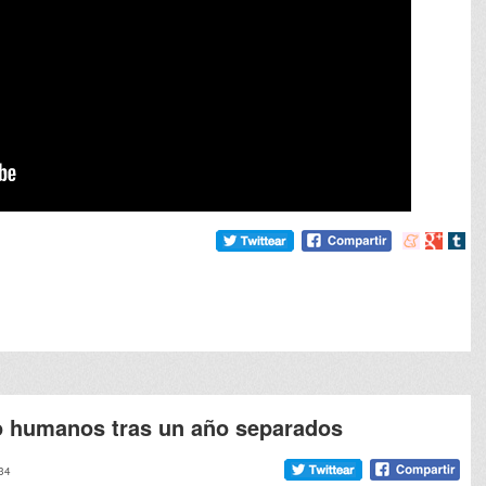
Compartir
Compart
Comp
en
en
en
meneame
Google
tumb
o humanos tras un año separados
:34