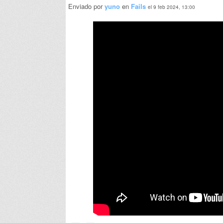
Enviado por
yuno
en
Fails
el 9 feb 2024, 13:00