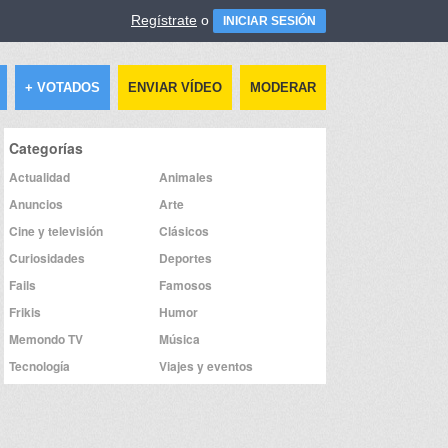
Regístrate
o
INICIAR SESIÓN
+ VOTADOS
ENVIAR VÍDEO
MODERAR
Categorías
Actualidad
Animales
Anuncios
Arte
Cine y televisión
Clásicos
Curiosidades
Deportes
Fails
Famosos
Frikis
Humor
Memondo TV
Música
Tecnología
Viajes y eventos