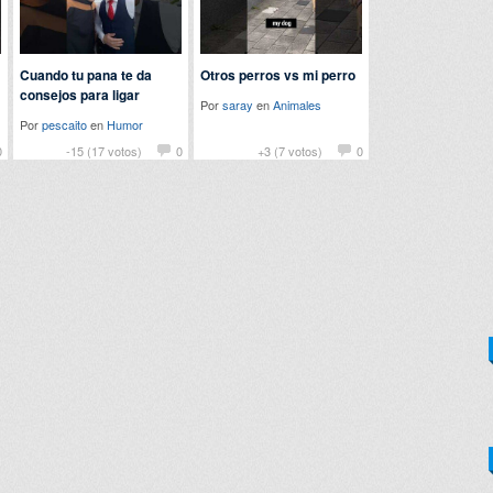
Cuando tu pana te da
Otros perros vs mi perro
consejos para ligar
Por
saray
en
Animales
Por
pescaito
en
Humor
0
-15 (17 votos)
0
+3 (7 votos)
0