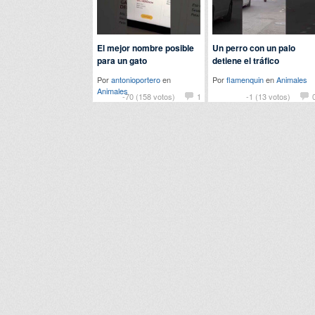
El mejor nombre posible
Un perro con un palo
para un gato
detiene el tráfico
Por
antonioportero
en
Por
flamenquin
en
Animales
Animales
-70 (158 votos)
1
-1 (13 votos)