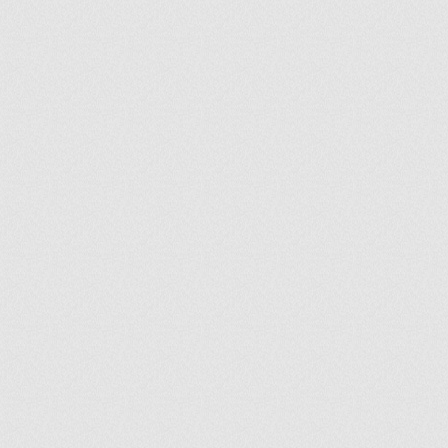
ir
artir
+
lr