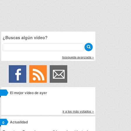
¿Buscas algún vídeo?
búsqueda avanzada »
El mejor vídeo de ayer
ir a los más votados »
Actualidad
0