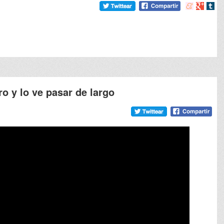
Compartir
Compart
Comp
en
en
en
meneame
Google
tumb
ro y lo ve pasar de largo