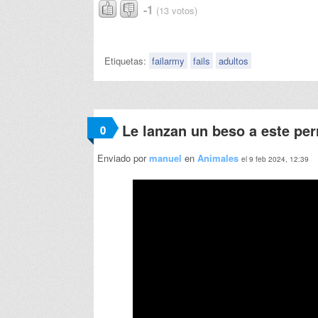
-1
(13 votos)
Etiquetas:
failarmy
fails
adultos
Le lanzan un beso a este per
0
Enviado por
manuel
en
Animales
el 9 feb 2024, 12:39