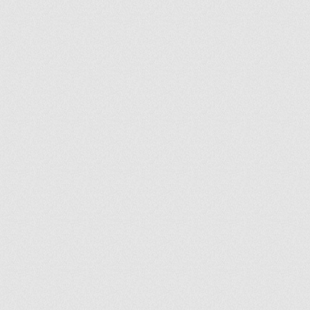
ir
artir
+
lr