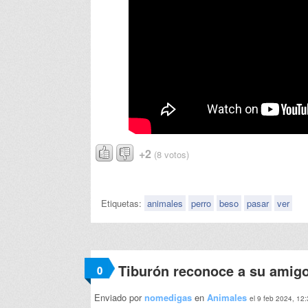
+2
(8 votos)
Etiquetas:
animales
perro
beso
pasar
ver
Tiburón reconoce a su amig
0
Enviado por
nomedigas
en
Animales
el 9 feb 2024, 12