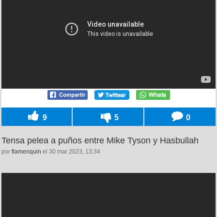
9
5
0
Tensa pelea a puños entre Mike Tyson y Hasbullah
por
flamenquin
el 30 mar 2023, 13:34