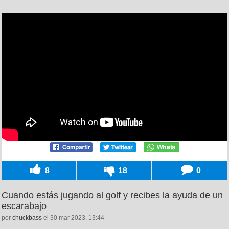
8
18
0
Cuando estás jugando al golf y recibes la ayuda de un
escarabajo
por
chuckbass
el 30 mar 2023, 13:44