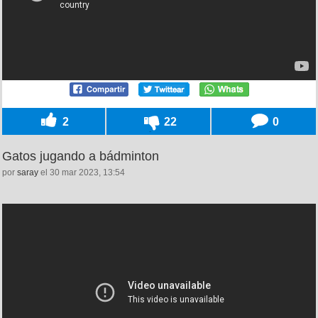
2
22
0
Gatos jugando a bádminton
por
saray
el 30 mar 2023, 13:54