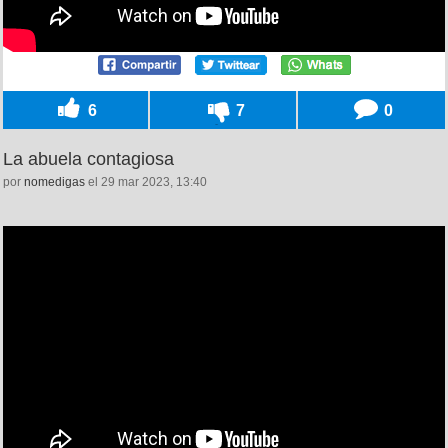
6
7
0
La abuela contagiosa
por
nomedigas
el 29 mar 2023, 13:40