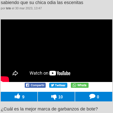
sabiendo que su chica odia las escenitas
por
tete
el 30 mar 2023, 13:47
9
10
0
¿Cuál es la mejor marca de garbanzos de bote?