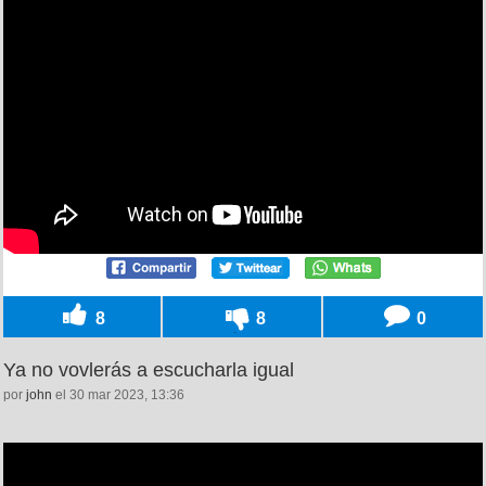
8
8
0
Ya no vovlerás a escucharla igual
por
john
el 30 mar 2023, 13:36