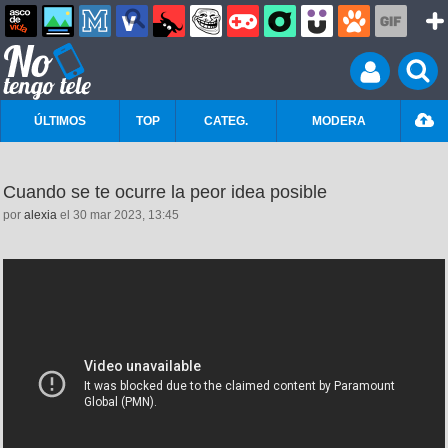
ÚLTIMOS
TOP
CATEG.
MODERA
Cuando se te ocurre la peor idea posible
por
alexia
el 30 mar 2023, 13:45