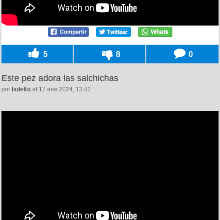
5
8
0
Este pez adora las salchichas
por
ladeflix
el 17 ene 2024, 13:42