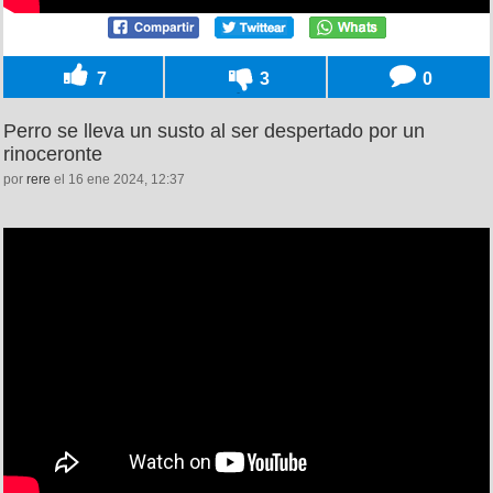
7
3
0
Perro se lleva un susto al ser despertado por un
rinoceronte
por
rere
el 16 ene 2024, 12:37