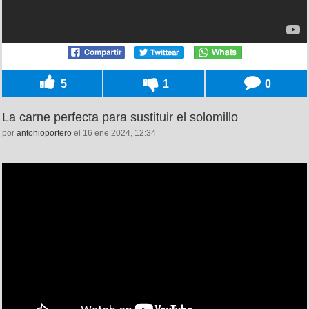
5
1
0
La carne perfecta para sustituir el solomillo
por
antonioportero
el 16 ene 2024, 12:34