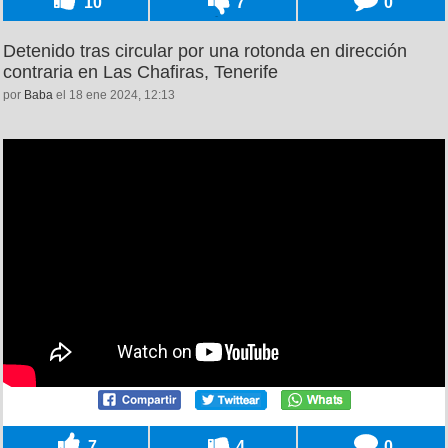
10
7
0
Detenido tras circular por una rotonda en dirección
contraria en Las Chafiras, Tenerife
por
Baba
el 18 ene 2024, 12:13
7
4
0