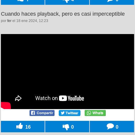
Cuando haces playback, pero es casi imperceptible
por
fer
el 18 ene 2024, 12:23
16
0
0