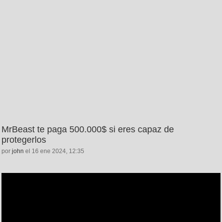
MrBeast te paga 500.000$ si eres capaz de
protegerlos
por
john
el 16 ene 2024, 12:35