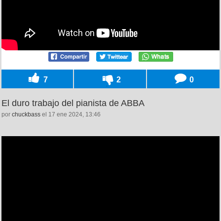
7
2
0
El duro trabajo del pianista de ABBA
por
chuckbass
el 17 ene 2024, 13:46