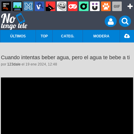
ÚLTIMOS
TOP
CATEG.
MODERA
Cuando intentas beber agua, pero el agua te bebe a ti
por
123dale
el 19 ene 2024, 12:48