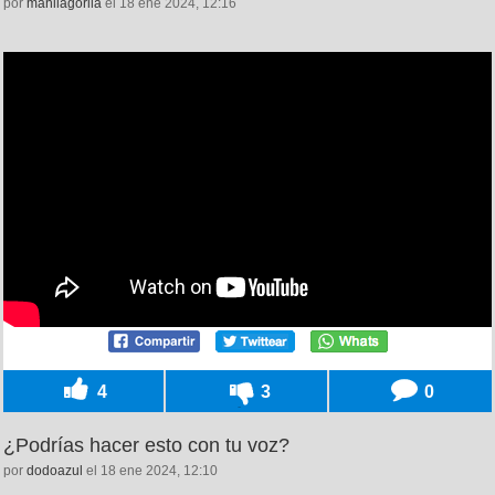
por
manilagorila
el 18 ene 2024, 12:16
4
3
0
¿Podrías hacer esto con tu voz?
por
dodoazul
el 18 ene 2024, 12:10