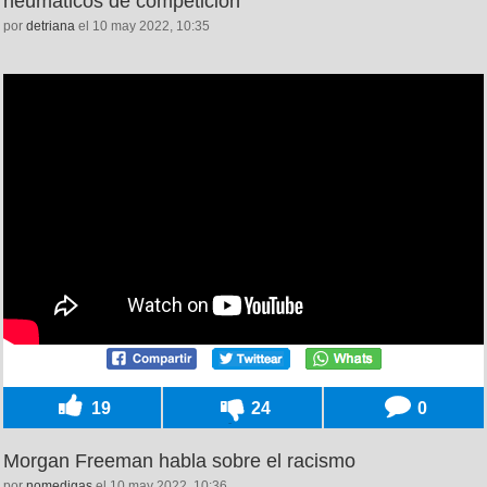
neumáticos de competición
por
detriana
el 10 may 2022, 10:35
19
24
0
Morgan Freeman habla sobre el racismo
por
nomedigas
el 10 may 2022, 10:36