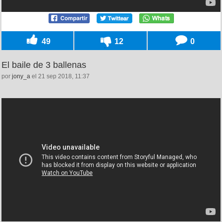
49
12
0
El baile de 3 ballenas
por
jony_a
el 21 sep 2018, 11:37