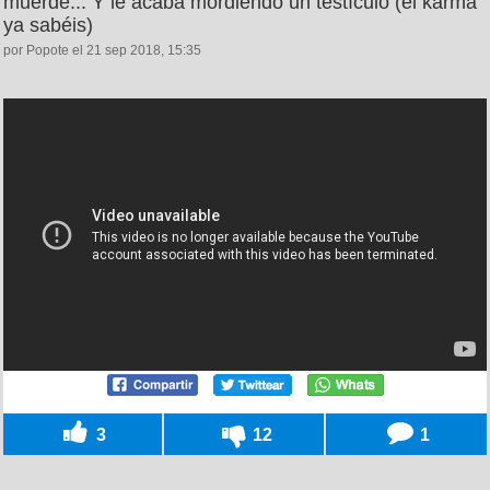
muerde... Y le acaba mordiendo un testículo (el karma
ya sabéis)
por Popote el 21 sep 2018, 15:35
3
12
1