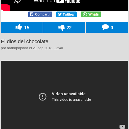
15
22
0
El dios del chocolate
por barbapapada el 21 sep 2018, 12:40