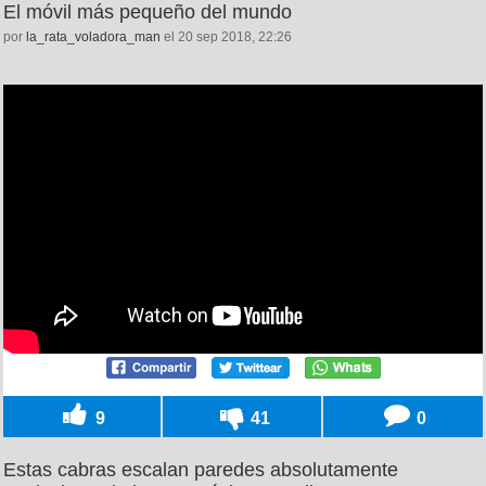
El móvil más pequeño del mundo
por
la_rata_voladora_man
el 20 sep 2018, 22:26
9
41
0
Estas cabras escalan paredes absolutamente