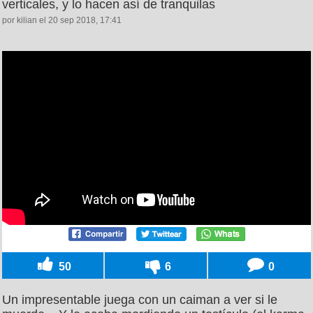
verticales, y lo hacen así de tranquilas
por kilian el 20 sep 2018, 17:41
50
6
0
Un impresentable juega con un caiman a ver si le