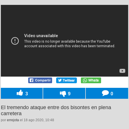
3
9
0
El tremendo ataque entre dos bisontes en plena
carretera
por
errejota
el 18 ago 2020, 10:48