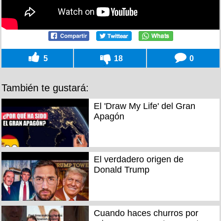
5
18
0
También te gustará:
El 'Draw My Life' del Gran
Apagón
El verdadero origen de
Donald Trump
Cuando haces churros por