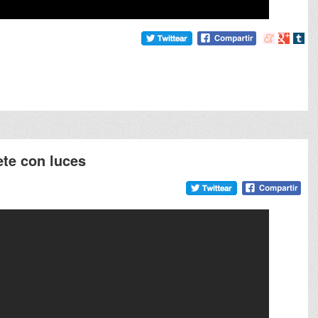
Compartir
Compart
Comp
en
en
en
meneame
Google
tumb
ete con luces