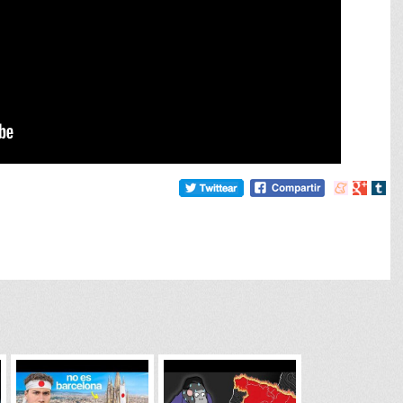
Compartir
Compart
Comp
en
en
en
meneame
Google
tumb