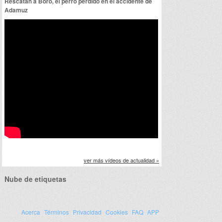
Rescatan a Boro, el perro perdido en el accidente de
Adamuz
ver más vídeos de actualidad »
Nube de etiquetas
Acerca
Términos
Privacidad
Cookies
FAQ
APP