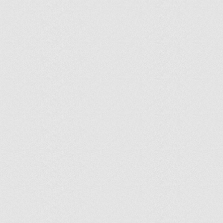
ir
artir
+
lr