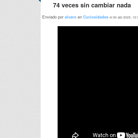
74 veces sin cambiar nada
Enviado por
alvaro
en
Curiosidades
el 30 abr 2025, 12: