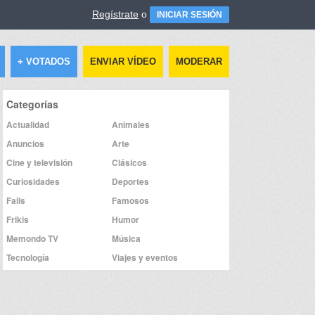
Regístrate
o
INICIAR SESIÓN
+ VOTADOS
ENVIAR VÍDEO
MODERAR
Categorías
Actualidad
Animales
Anuncios
Arte
Cine y televisión
Clásicos
Curiosidades
Deportes
Fails
Famosos
Frikis
Humor
Memondo TV
Música
Tecnología
Viajes y eventos