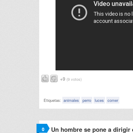
+9
(9 votos)
Etiquetas:
animales
perro
luces
comer
Un hombre se pone a dirigir 
0