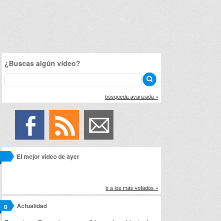
¿Buscas algún vídeo?
búsqueda avanzada »
El mejor vídeo de ayer
ir a los más votados »
Actualidad
0