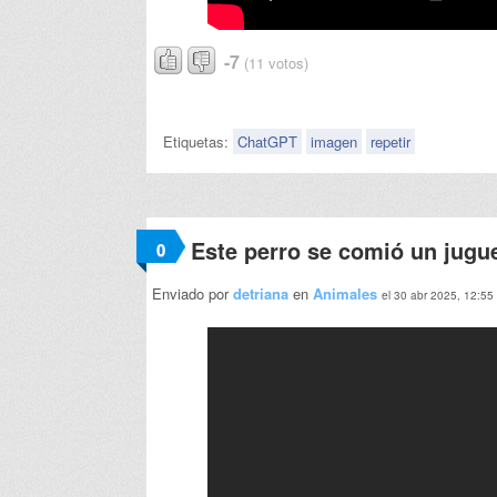
-7
(11 votos)
Etiquetas:
ChatGPT
imagen
repetir
Este perro se comió un jugu
0
Enviado por
detriana
en
Animales
el 30 abr 2025, 12:55