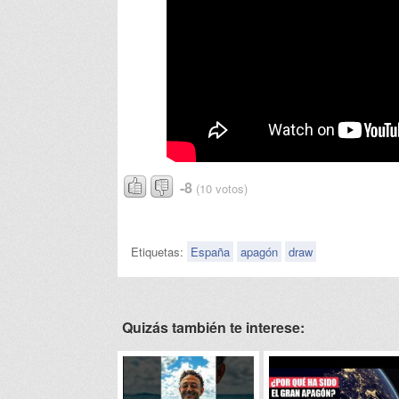
-8
(10 votos)
Etiquetas:
España
apagón
draw
Quizás también te interese: