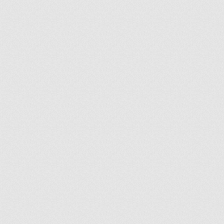
ir
artir
+
lr