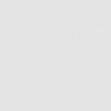
ir
artir
+
lr