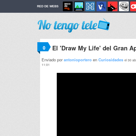
RED DE WEBS
El 'Draw My Life' del Gran 
0
Enviado por
antonioportero
en
Curiosidades
el 30 ab
11:01