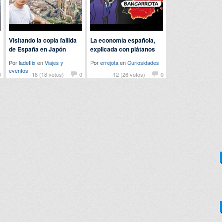
Visitando la copia fallida
La economía española,
de España en Japón
explicada con plátanos
Por
ladeflix
en
Viajes y
Por
errejota
en
Curiosidades
eventos
0
-16 (18 votos)
0
-12 (26 votos)
0