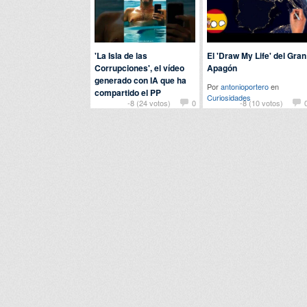
'La Isla de las
El 'Draw My Life' del Gran
Corrupciones', el vídeo
Apagón
generado con IA que ha
Por
antonioportero
en
compartido el PP
Curiosidades
-8 (24 votos)
0
-8 (10 votos)
Por
troll
en
Actualidad