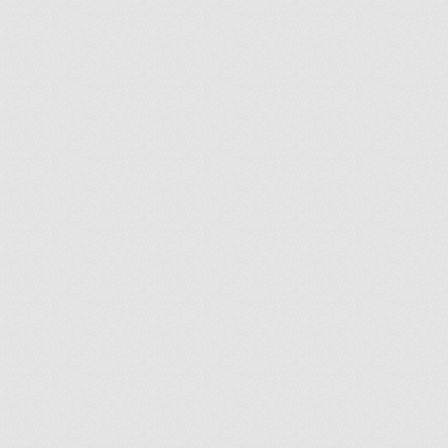
ir
artir
+
lr