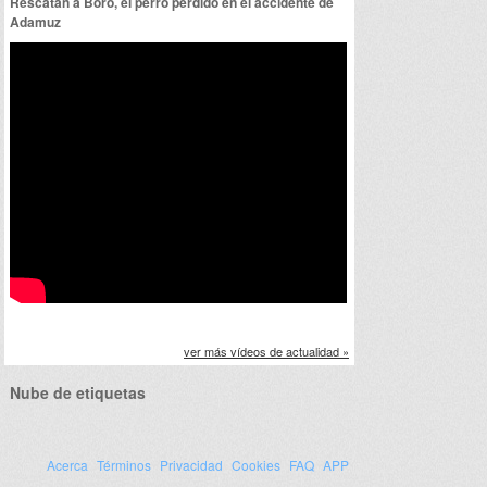
Rescatan a Boro, el perro perdido en el accidente de
Adamuz
ver más vídeos de actualidad »
Nube de etiquetas
Acerca
Términos
Privacidad
Cookies
FAQ
APP