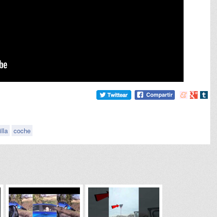
Compartir
Compart
Comp
en
en
en
meneame
Google
tumb
illa
coche