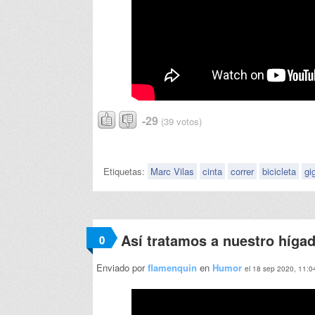
-29
(39 votos)
Etiquetas:
Marc Vilas
cinta
correr
bicicleta
gi
Así tratamos a nuestro hígad
0
Enviado por
flamenquin
en
Humor
el 18 sep 2020, 11:0