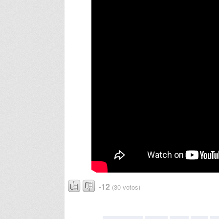
-12
(30 votos)