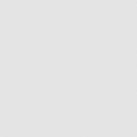
ir
artir
+
lr