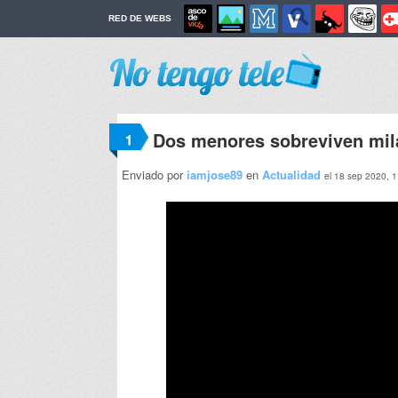
RED DE WEBS
Dos menores sobreviven mil
1
Enviado por
iamjose89
en
Actualidad
el 18 sep 2020, 