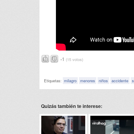
-1
(15 votos)
Etiquetas:
milagro
menores
niños
accidente
s
Quizás también te interese: