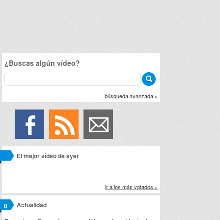
¿Buscas algún vídeo?
búsqueda avanzada »
El mejor vídeo de ayer
ir a los más votados »
Actualidad
0