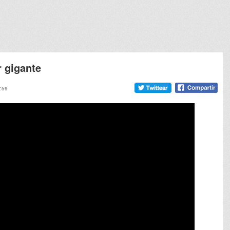
r gigante
9:59