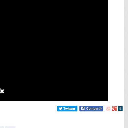
Compartir
Compart
Comp
en
en
en
meneame
Google
tumb