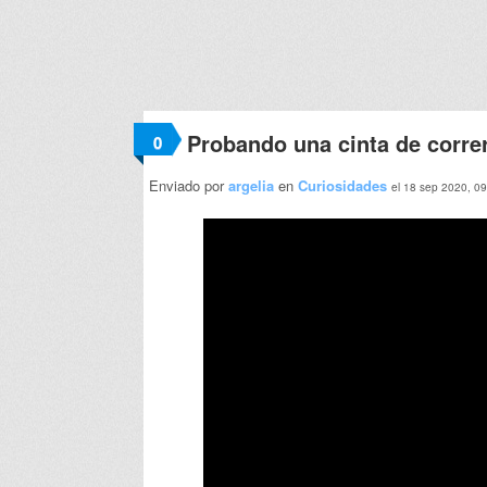
Probando una cinta de corre
0
Enviado por
argelia
en
Curiosidades
el 18 sep 2020, 0