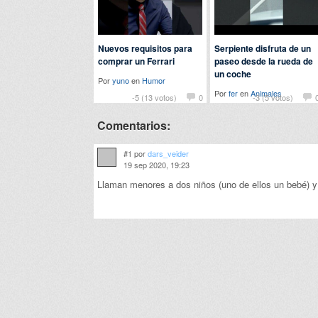
Nuevos requisitos para
Serpiente disfruta de un
comprar un Ferrari
paseo desde la rueda de
un coche
Por
yuno
en
Humor
Por
fer
en
Animales
-5 (13 votos)
0
-3 (5 votos)
Comentarios:
#1 por
dars_veider
19 sep 2020, 19:23
Llaman menores a dos niños (uno de ellos un bebé) y 