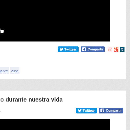
Compartir
Compart
Comp
en
en
en
meneame
Google
tumb
gante
cine
o durante nuestra vida
4