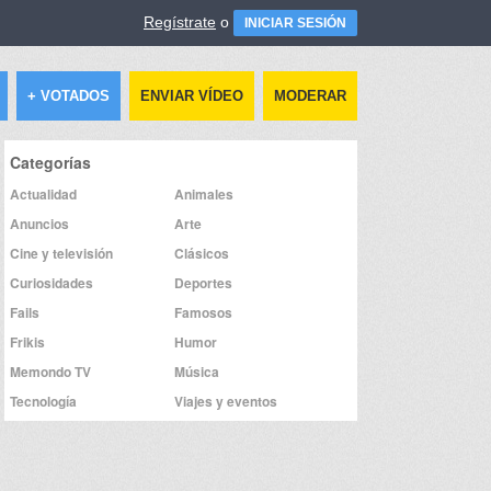
Regístrate
o
INICIAR SESIÓN
+ VOTADOS
ENVIAR VÍDEO
MODERAR
Categorías
Actualidad
Animales
Anuncios
Arte
Cine y televisión
Clásicos
Curiosidades
Deportes
Fails
Famosos
Frikis
Humor
Memondo TV
Música
Tecnología
Viajes y eventos