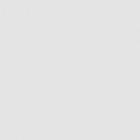
ir
artir
+
lr