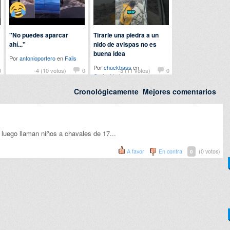
"No puedes aparcar
Tirarle una piedra a un
ahí..."
nido de avispas no es
buena idea
Por
antonioportero
en
Fails
Por
chuckbass
en
0
-4 (10 votos)
0
-3 (11 votos)
0
Curiosidades
Cronológicamente
Mejores comentarios
luego llaman niños a chavales de 17...
A favor
En contra
(0 votos)
0