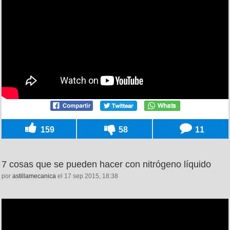
159
58
11
7 cosas que se pueden hacer con nitrógeno líquido
por
astillamecanica
el 17 sep 2015, 18:38