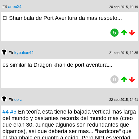
#4
arreu34
20 sep 2015, 10:19
El Shambala de Port Aventura da mas respeto...
5
#5
kybalion44
21 sep 2015, 12:35
es similar la Dragon khan de port aventura...
0
#6
oprz
22 sep 2015, 14:41
#4
#5
En teoría esta tiene la bajada vertical mas larga
del mundo y bastantes records del mundo más (creo
que eran 30, aunque algunos son redundantes que
digamos), así que debería ser mas... "hardcore" que
el shambala en cuanto a caída. Pero NPI es verdad