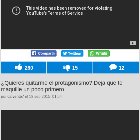
260
15
12
¿Quieres quitarme el protagonismo? Deja que te
maquille un poco primero
por
calvente7
el 18 sep 2015, 01:54