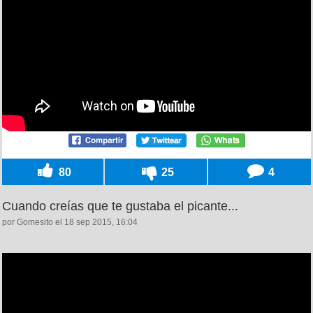
80
25
4
Cuando creías que te gustaba el picante...
por Gomesito el 18 sep 2015, 16:04