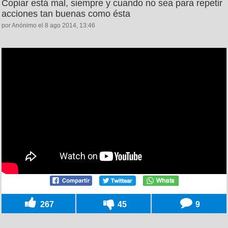
Copiar está mal, siempre y cuando no sea para repetir
acciones tan buenas como ésta
por Anónimo el 8 ago 2014, 13:46
267
45
9