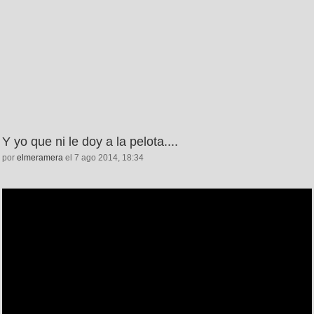
Y yo que ni le doy a la pelota....
por
elmeramera
el 7 ago 2014, 18:34