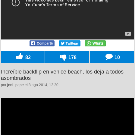
82
178
10
Increíble backflip en venice beach, los deja a todos
asombrados
por
joni_pepe
el 8 ago 2014, 12:20