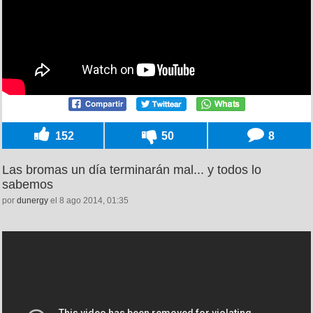
152
50
8
Las bromas un día terminarán mal... y todos lo
sabemos
por
dunergy
el 8 ago 2014, 01:35