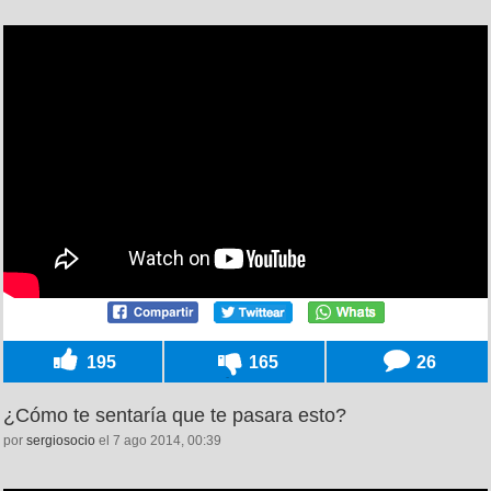
195
165
26
¿Cómo te sentaría que te pasara esto?
por
sergiosocio
el 7 ago 2014, 00:39