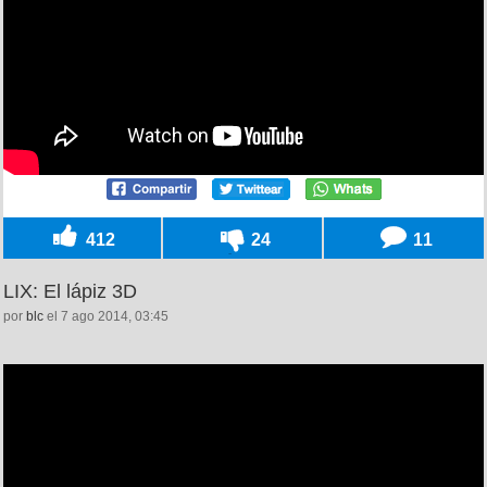
412
24
11
LIX: El lápiz 3D
por
blc
el 7 ago 2014, 03:45