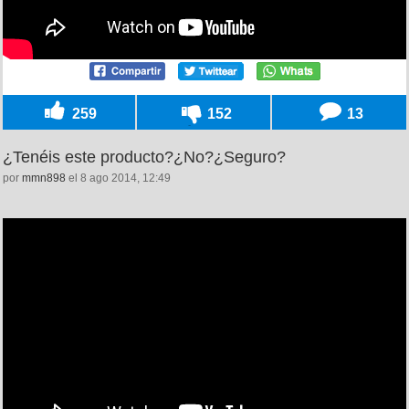
259
152
13
¿Tenéis este producto?¿No?¿Seguro?
por
mmn898
el 8 ago 2014, 12:49