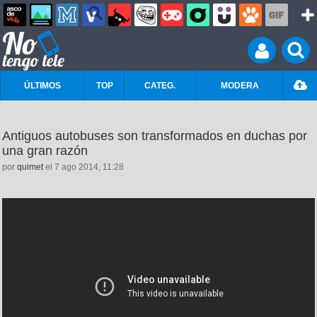
ÚLTIMOS
TOP
CATEG.
MODERA
Antiguos autobuses son transformados en duchas por
una gran razón
por
quimet
el 7 ago 2014, 11:28