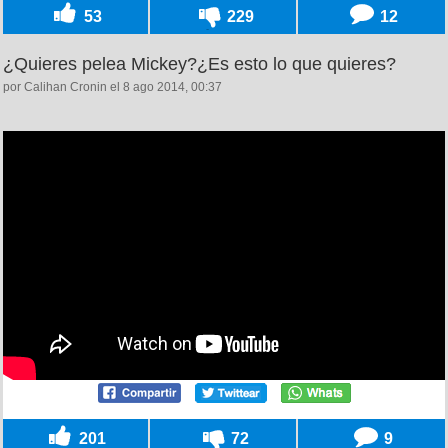
53
229
12
¿Quieres pelea Mickey?¿Es esto lo que quieres?
por Calihan Cronin el 8 ago 2014, 00:37
201
72
9