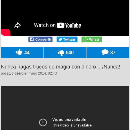
44
540
87
Nunca hagas trucos de magia con dinero... ¡Nunca!
por
studiozero
el 7 ago 2014, 02:43