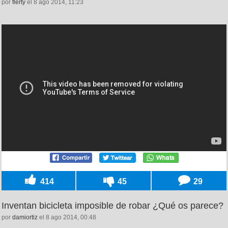
por
flerty
el 8 ago 2014, 11:23
414
45
29
Inventan bicicleta imposible de robar ¿Qué os parece?
por
damiortiz
el 8 ago 2014, 00:48