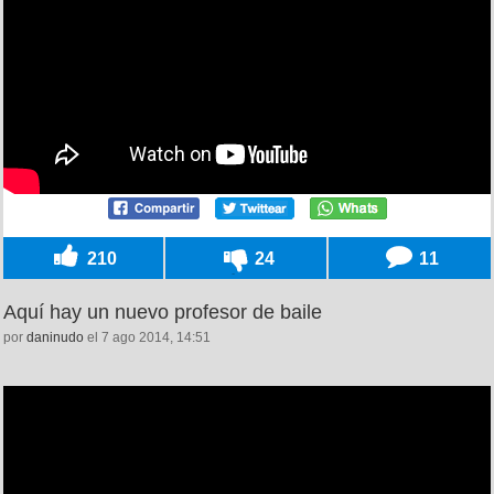
210
24
11
Aquí hay un nuevo profesor de baile
por
daninudo
el 7 ago 2014, 14:51