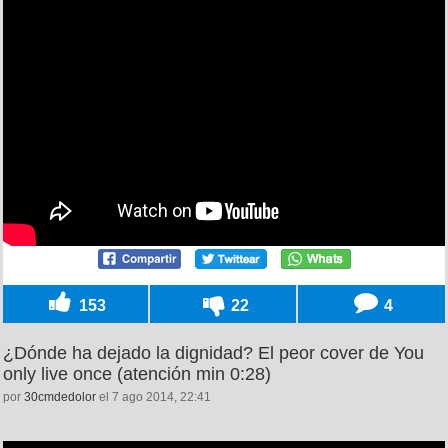
153
22
4
¿Dónde ha dejado la dignidad? El peor cover de You
only live once (atención min 0:28)
por
30cmdedolor
el 7 ago 2014, 22:41