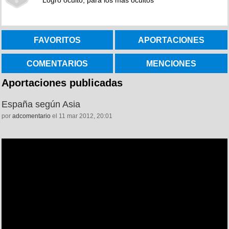
Logro oculto, para los más ocultos
FAVORITOS
APORTACIONES
COMENTARIOS
MENCIONES
Aportaciones publicadas
España según Asia
por
adcomentario
el 11 mar 2012, 20:01