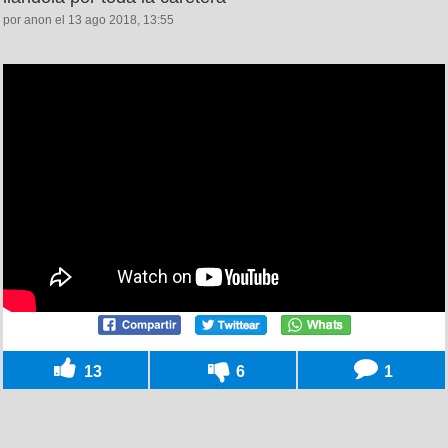
por anon el 13 ago 2018, 13:55
13
6
1