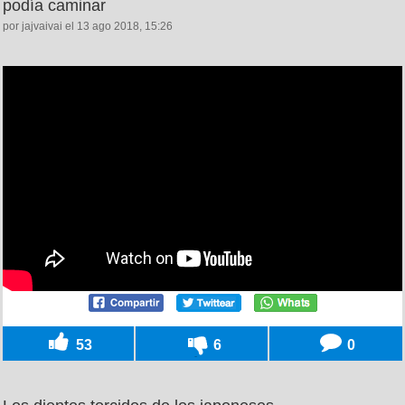
podía caminar
por jajvaivai el 13 ago 2018, 15:26
53
6
0