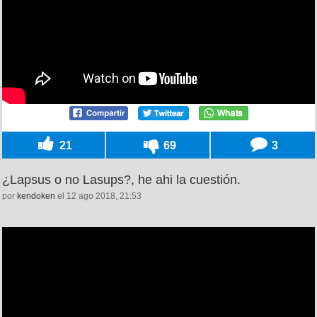
21
69
3
¿Lapsus o no Lasups?, he ahi la cuestión.
por
kendoken
el 12 ago 2018, 21:53