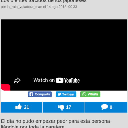
Los dientes torcidos de los japoneses
por
la_rata_voladora_man
el 14 ago 2018, 00:33
21
17
0
El día no pudo empezar peor para esta persona
liándola por toda la caretera