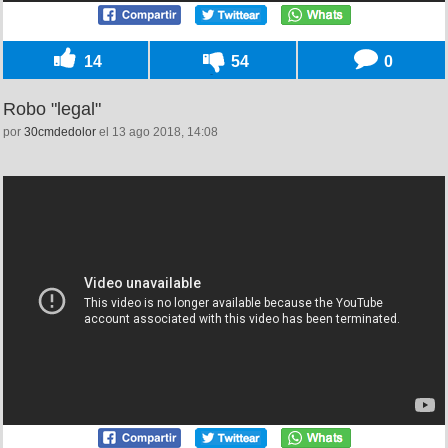
14
54
0
Robo "legal"
por
30cmdedolor
el 13 ago 2018, 14:08