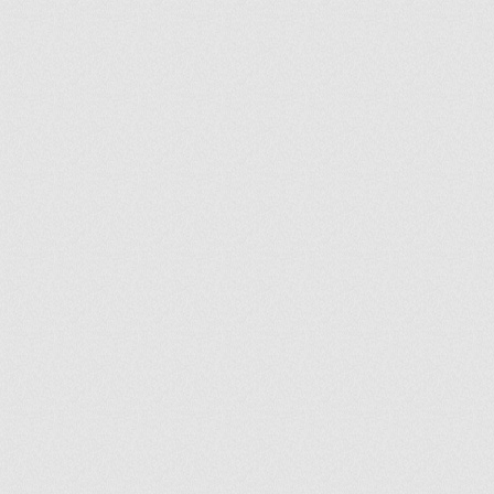
ir
artir
+
lr