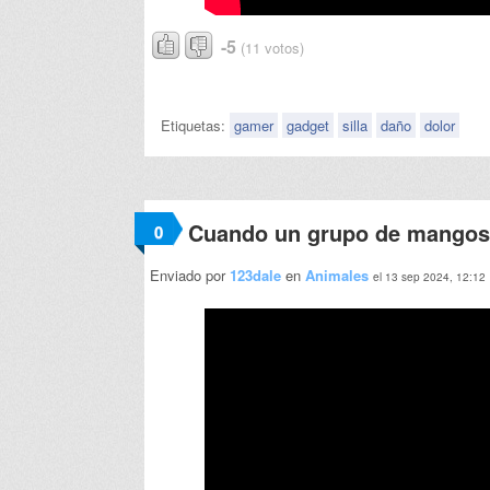
-5
(11 votos)
Etiquetas:
gamer
gadget
silla
daño
dolor
Cuando un grupo de mangost
0
Enviado por
123dale
en
Animales
el 13 sep 2024, 12:12