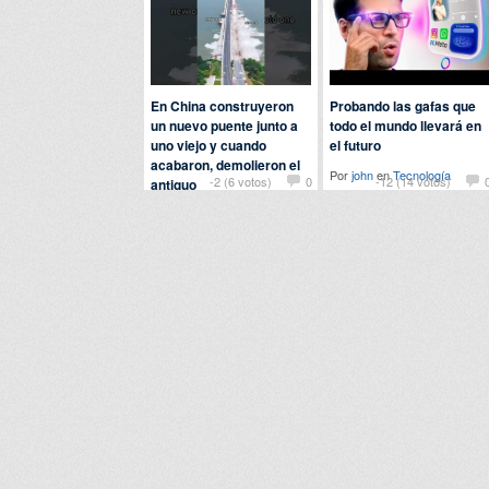
En China construyeron
Probando las gafas que
un nuevo puente junto a
todo el mundo llevará en
uno viejo y cuando
el futuro
acabaron, demolieron el
Por
john
en
Tecnología
-2 (6 votos)
0
-12 (14 votos)
antiguo
Por
chuckbass
en
Curiosidades