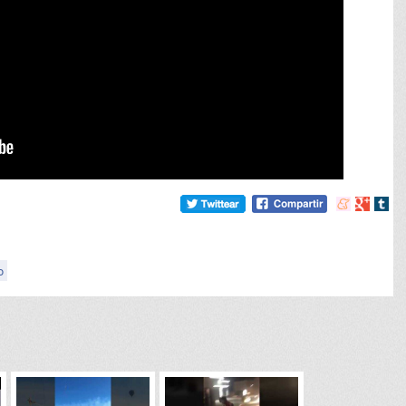
Compartir
Compart
Comp
en
en
en
meneame
Google
tumb
o