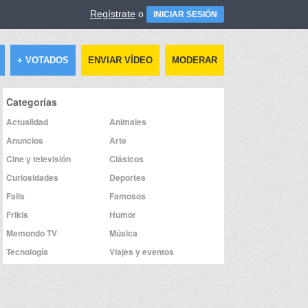
Regístrate
o
INICIAR SESIÓN
+ VOTADOS
ENVIAR VÍDEO
MODERAR
Categorías
Actualidad
Animales
Anuncios
Arte
Cine y televisión
Clásicos
Curiosidades
Deportes
Fails
Famosos
Frikis
Humor
Memondo TV
Música
Tecnología
Viajes y eventos