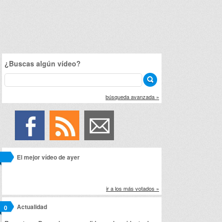
¿Buscas algún vídeo?
búsqueda avanzada »
El mejor vídeo de ayer
ir a los más votados »
Actualidad
0