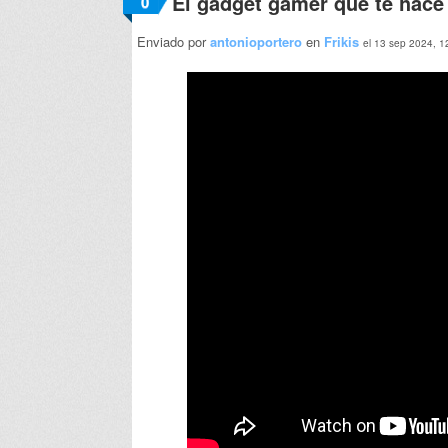
El gadget gamer que te hace 
0
Enviado por
antonioportero
en
Frikis
el 13 sep 2024, 1