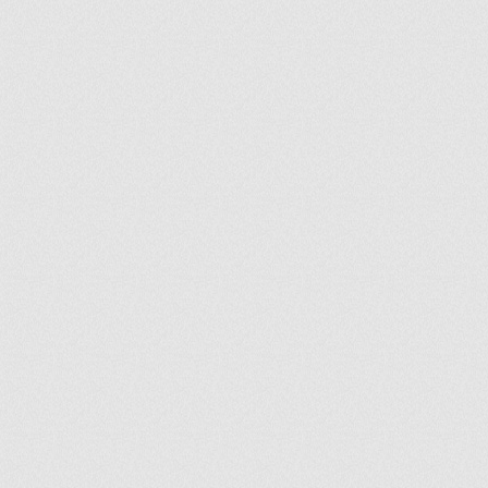
ir
artir
+
lr