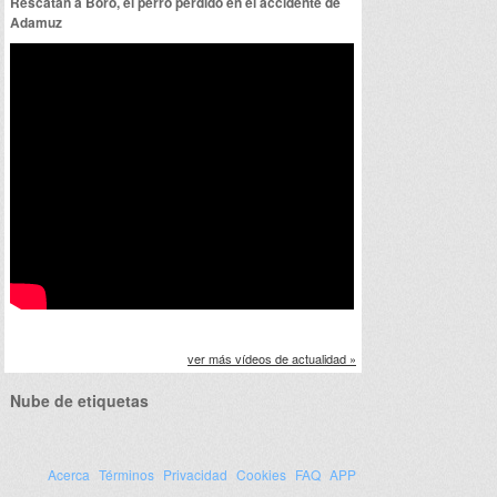
Rescatan a Boro, el perro perdido en el accidente de
Adamuz
ver más vídeos de actualidad »
Nube de etiquetas
Acerca
Términos
Privacidad
Cookies
FAQ
APP