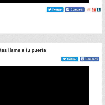
Compartir
Compart
Comp
en
en
en
meneame
Google
tumb
as llama a tu puerta