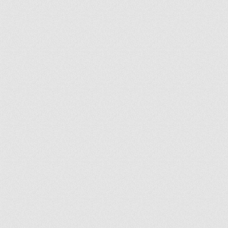
ir
artir
+
lr