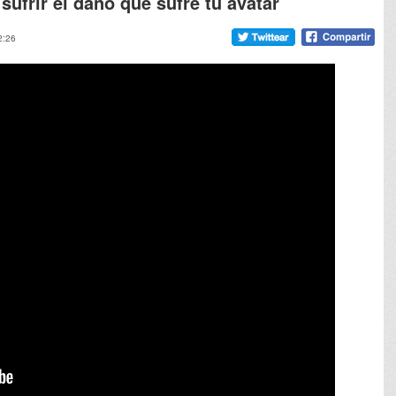
sufrir el daño que sufre tu avatar
2:26