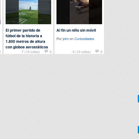
El primer partido de
Al fin un niño sin móvil
fútbol de la historia a
Por
john
en
Curiosidades
1.800 metros de altura
con globos aerostáticos
0
-7 (13 votos)
0
-4 (10 votos)
0
Por
nomedigas
en
Deportes