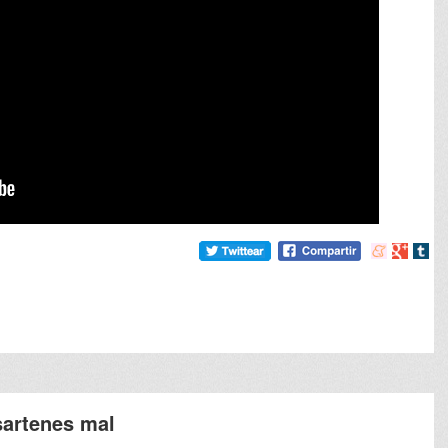
Compartir
Compart
Comp
en
en
en
meneame
Google
tumb
sartenes mal