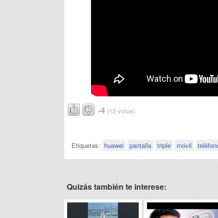
-4
(12 votos)
Etiquetas:
huawei
pantalla
triple
móvil
teléfon
Quizás también te interese: