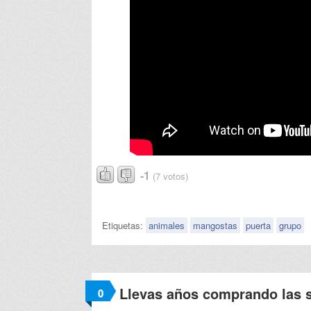
-1
(7 votos)
Etiquetas:
animales
mangostas
puerta
grupo
Llevas años comprando las 
0