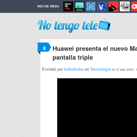
RED DE WEBS
Huawei presenta el nuevo Mat
0
pantalla triple
Enviado por
bobobobs
en
Tecnología
el 12 sep 2024, 