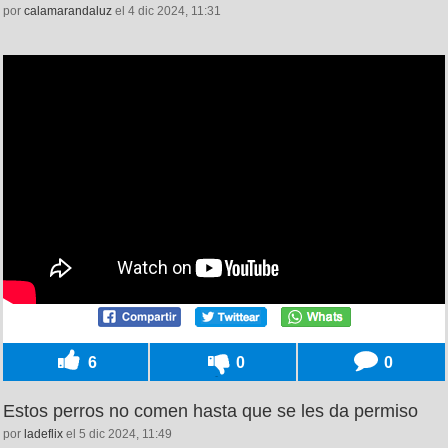
por
calamarandaluz
el 4 dic 2024, 11:31
6
0
0
Estos perros no comen hasta que se les da permiso
por
ladeflix
el 5 dic 2024, 11:49