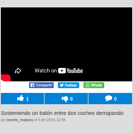
1
9
0
Sosteniendo un balón entre dos coches derrapando
por
jeremy_malpieu
el 5 dic 2024, 11:56