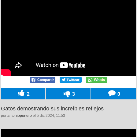
2
3
0
Gatos demostrando sus increíbles reflejos
por
antonioportero
el 5 dic 2024, 11:53