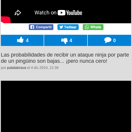
4
4
0
Las probabilidades de recibir un ataque ninja por parte
de un pingüino son bajas... ¡pero nunca cero!
por
patatabrava
el 4 dic 2024, 12:36