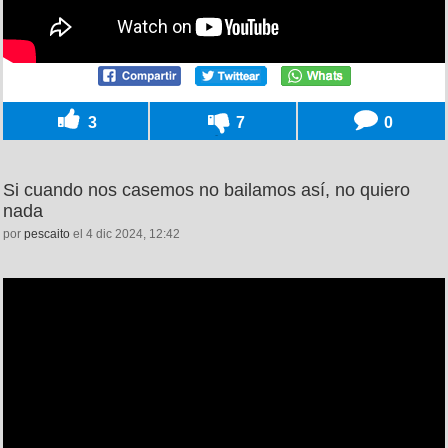
3
7
0
Si cuando nos casemos no bailamos así, no quiero
nada
por
pescaito
el 4 dic 2024, 12:42