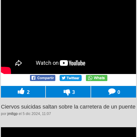
2
3
0
Ciervos suicidas saltan sobre la carretera de un puente
por
jm8gp
el 5 dic 2024, 11:07