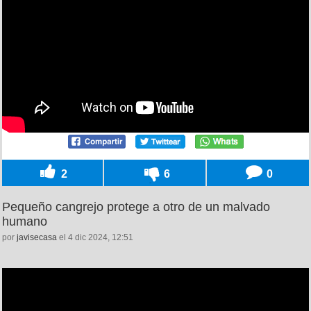
2
6
0
Pequeño cangrejo protege a otro de un malvado
humano
por
javisecasa
el 4 dic 2024, 12:51