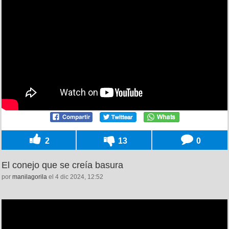
2
13
0
El conejo que se creía basura
por
manilagorila
el 4 dic 2024, 12:52