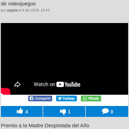
de videojuegos
por
argelia
el 4 dic 2024, 10:43
4
1
0
Premio a la Madre Despistada del Año