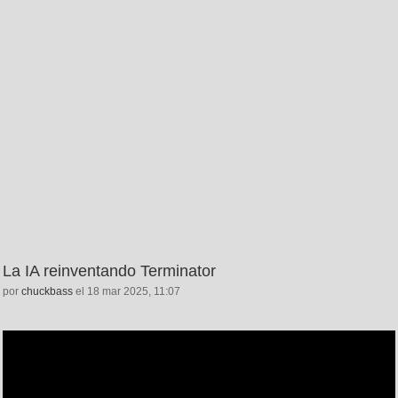
La IA reinventando Terminator
por
chuckbass
el 18 mar 2025, 11:07