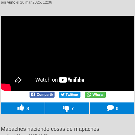
por
yuno
el 20 mar 2025, 12:36
3
7
0
Mapaches haciendo cosas de mapaches