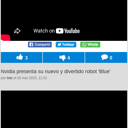
3
4
0
Nvidia presenta su nuevo y divertido robot 'Blue'
por
tete
el 20 mar 2025, 11:52