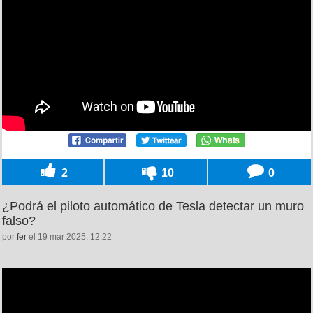
2
10
0
¿Podrá el piloto automático de Tesla detectar un muro
falso?
por
fer
el 19 mar 2025, 12:22