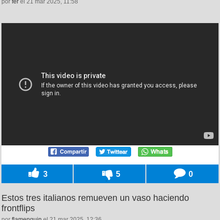
por
fer
el 21 mar 2025, 11:58
3
5
0
Estos tres italianos remueven un vaso haciendo
frontflips
por
flamenquin
el 21 mar 2025, 12:36