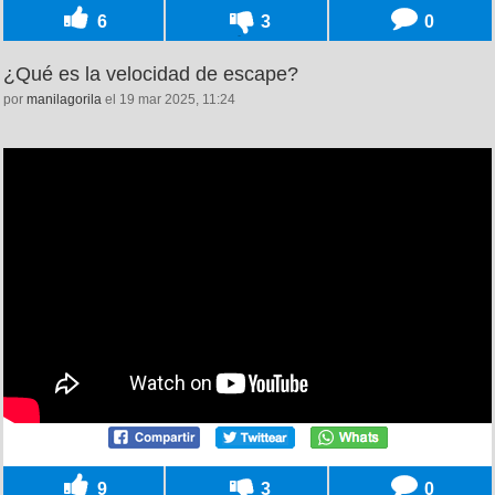
6
3
0
¿Qué es la velocidad de escape?
por
manilagorila
el 19 mar 2025, 11:24
9
3
0