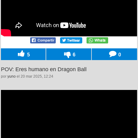
5
6
0
POV: Eres humano en Dragon Ball
por
yuno
el 20 mar 2025, 12:24