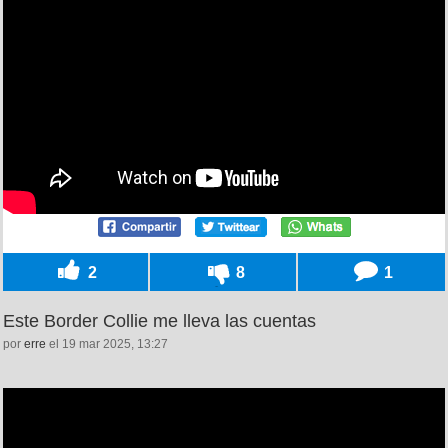
2
8
1
Este Border Collie me lleva las cuentas
por
erre
el 19 mar 2025, 13:27