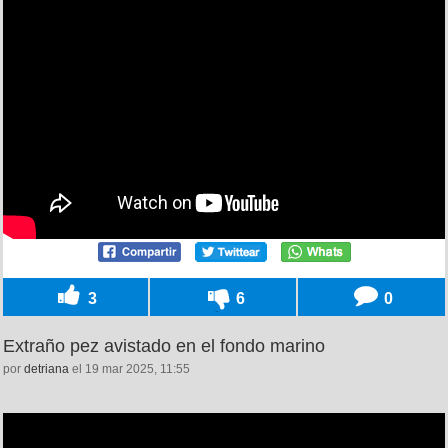
3
6
0
Extraño pez avistado en el fondo marino
por
detriana
el 19 mar 2025, 11:55