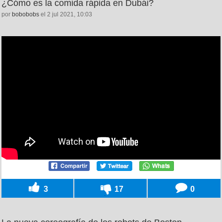
¿Cómo es la comida rápida en Dubái?
por
bobobobs
el 2 jul 2021, 10:03
3
17
0