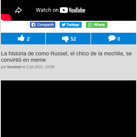
2
52
0
La historia de como Russel, el chico de la mochila, se
convirtió en meme
por
locomon
el 2 jul 2021, 10:56