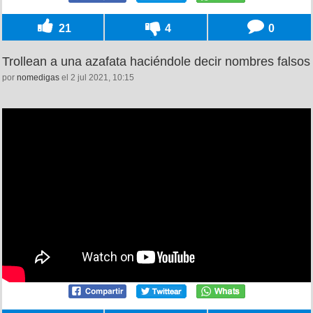
21
4
0
Trollean a una azafata haciéndole decir nombres falsos
por
nomedigas
el 2 jul 2021, 10:15