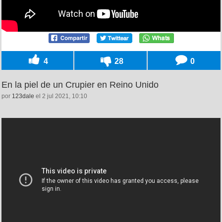
4
28
0
En la piel de un Crupier en Reino Unido
por
123dale
el 2 jul 2021, 10:10