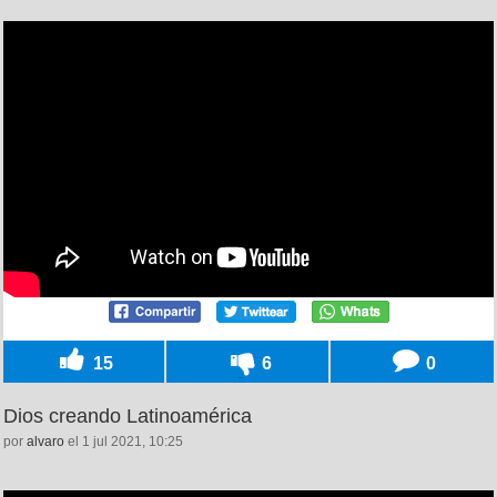
15
6
0
Dios creando Latinoamérica
por
alvaro
el 1 jul 2021, 10:25