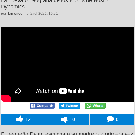
La nueva coreografía de los robots de Boston
Dynamics
por
flamenquin
el 2 jul 2021, 10:51
12
10
0
El pequeño Dylan escucha a su madre por primera vez