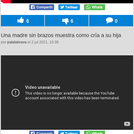
6
6
0
Una madre sin brazos muestra como cría a su hija
por
patatabrava
el 2 jul 2021, 10:38