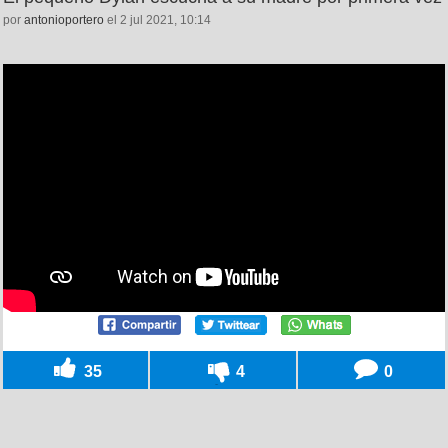
por
antonioportero
el 2 jul 2021, 10:14
35
4
0