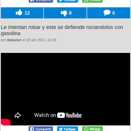
12
8
0
Le intentan robar y este se defiende rociandolos con
gasolina
por
ibpkaiser
el 30 abr 2021, 22:46