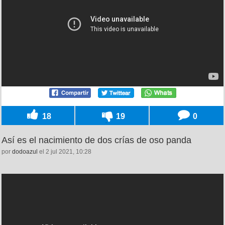
18
19
0
Así es el nacimiento de dos crías de oso panda
por
dodoazul
el 2 jul 2021, 10:28