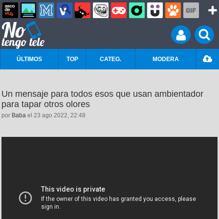
ÚLTIMOS
TOP
CATEG.
MODERA
Un mensaje para todos esos que usan ambientador
para tapar otros olores
por
Baba
el 23 ago 2022, 22:48