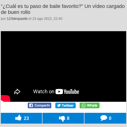
“¿Cuál es tu paso de baile favorito?” Un vídeo cargado
de buen rollo
por
123despasito
el 23 ago 2022, 22:40
23
8
0