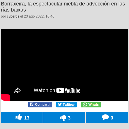
Borraxeira, la espectacular niebla de advección en las
rías baixas
por
cyberqs
el 23 ago 2022, 10:46
13
3
0