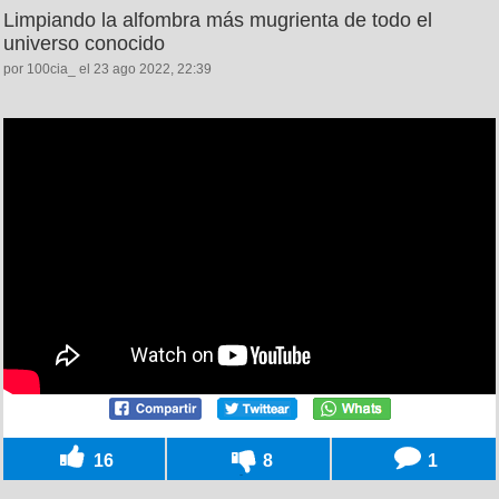
Limpiando la alfombra más mugrienta de todo el
universo conocido
por 100cia_ el 23 ago 2022, 22:39
16
8
1