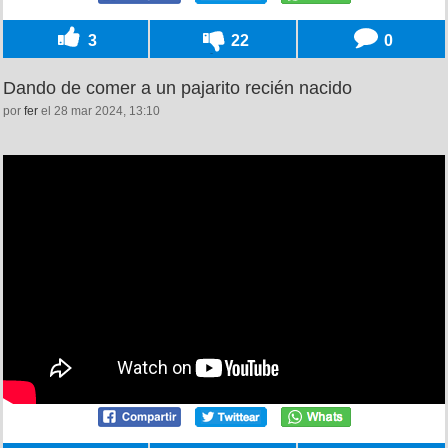
3
22
0
Dando de comer a un pajarito recién nacido
por
fer
el 28 mar 2024, 13:10