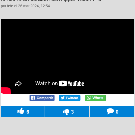
por
tete
el 26 mar 2024, 12:54
6
3
0