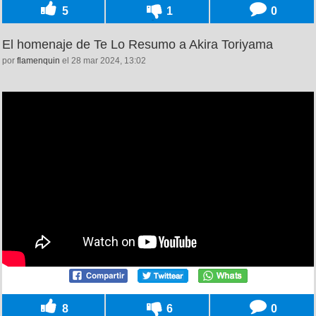
5
1
0
El homenaje de Te Lo Resumo a Akira Toriyama
por
flamenquin
el 28 mar 2024, 13:02
8
6
0