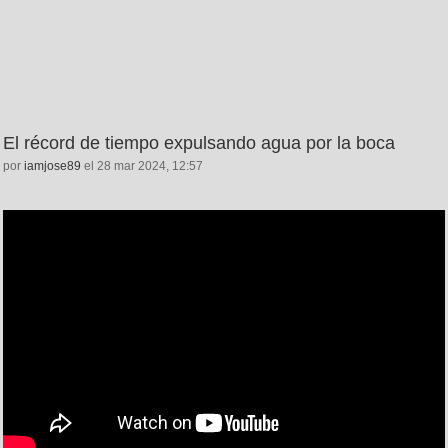
El récord de tiempo expulsando agua por la boca
por
iamjose89
el 28 mar 2024, 12:57