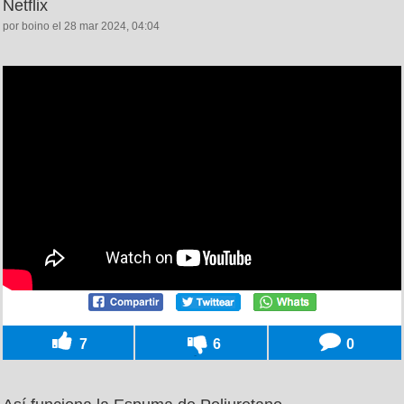
Netflix
por boino el 28 mar 2024, 04:04
7
6
0